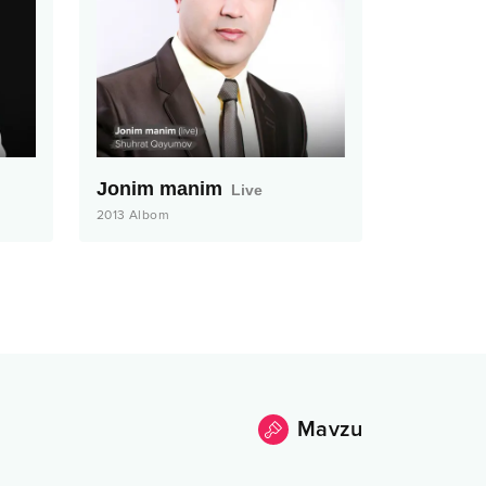
Jonim manim
Live
2013
Albom
Mavzu