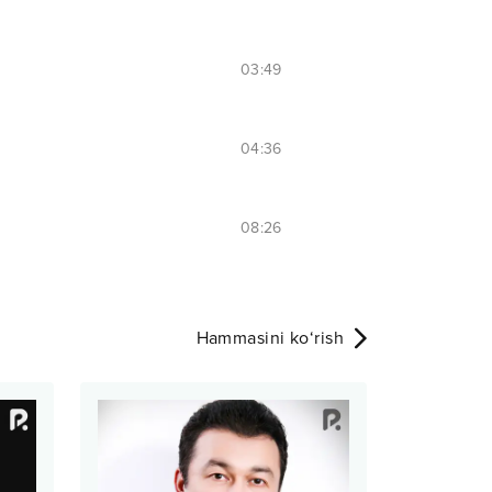
03:49
04:36
08:26
Hammasini ko‘rish