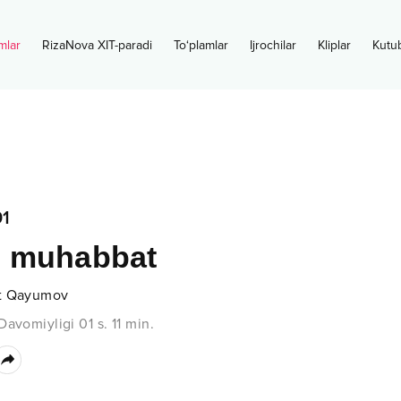
mlar
RizaNova XIT-paradi
To‘plamlar
Ijrochilar
Kliplar
Kutu
1
 muhabbat
t Qayumov
Davomiyligi
01 s.
11
min.