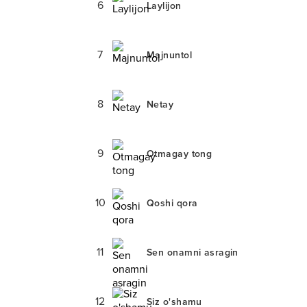
6
Laylijon
7
Majnuntol
8
Netay
9
Otmagay tong
10
Qoshi qora
11
Sen onamni asragin
12
Siz o'shamu