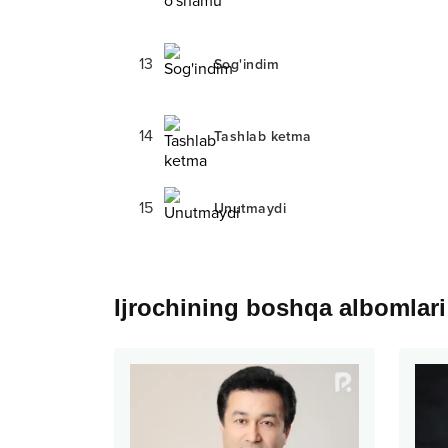
13
Sog'indim
14
Tashlab ketma
15
Unutmaydi
Ijrochining boshqa albomlari