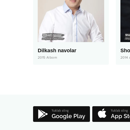
Dilkash navolar
Sho
2015
Albom
2014