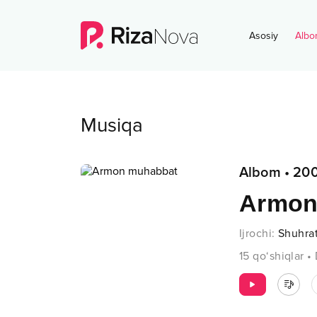
Asosiy
Albo
Musiqa
Albom
•
200
Armon
Ijrochi
:
Shuhra
15
qo‘shiqlar
•