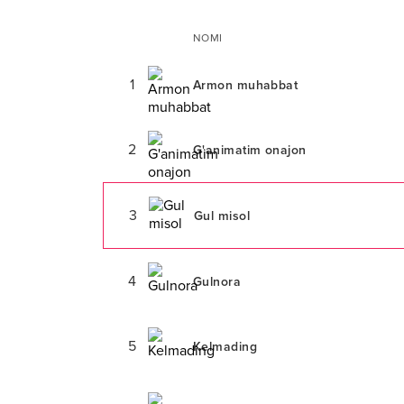
NOMI
1
Armon muhabbat
2
G'animatim onajon
3
Gul misol
4
Gulnora
5
Kelmading