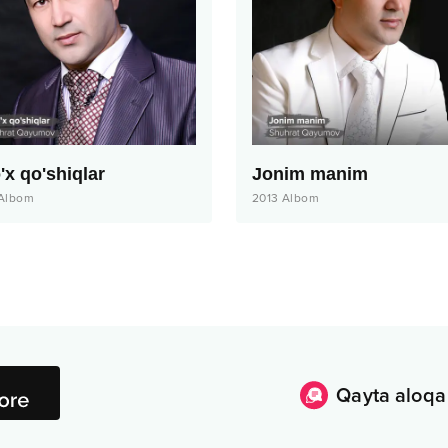
'x qo'shiqlar
Jonim manim
Albom
2013
Albom
Qayta aloqa