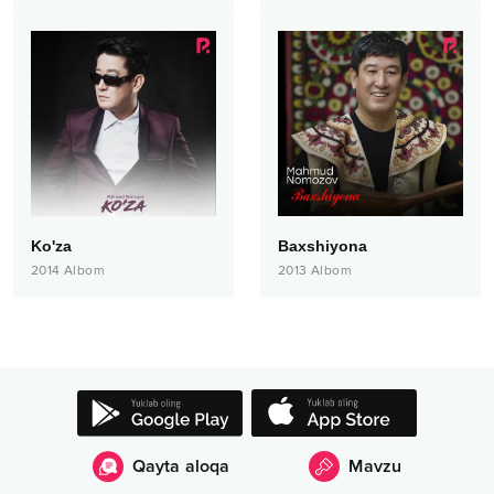
Ko'za
Baxshiyona
2014
Albom
2013
Albom
Qayta aloqa
Mavzu