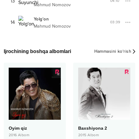
13
04:10
Mahmud Nomozov
Yolg'on
14
03:39
Mahmud Nomozov
Ijrochining boshqa albomlari
Hammasini ko‘rish
Oyim qiz
Baxshiyona 2
2016
Albom
2015
Albom