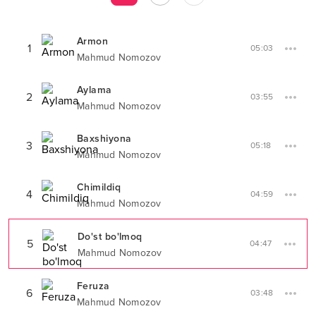
Armon
1
05:03
Mahmud Nomozov
Aylama
2
03:55
Mahmud Nomozov
Baxshiyona
3
05:18
Mahmud Nomozov
Chimildiq
4
04:59
Mahmud Nomozov
Do'st bo'lmoq
5
04:47
Mahmud Nomozov
Feruza
6
03:48
Mahmud Nomozov