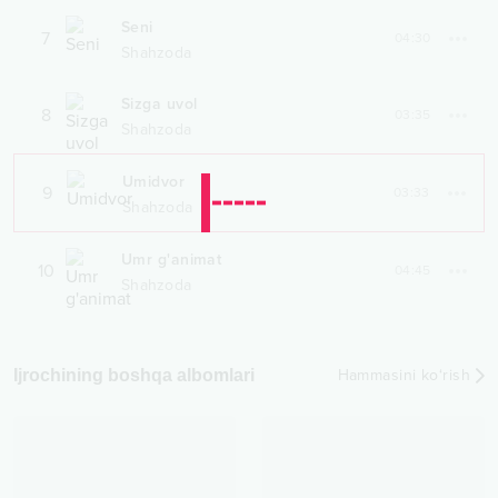
Seni
7
04:30
Shahzoda
Sizga uvol
8
03:35
Shahzoda
Umidvor
9
03:33
Shahzoda
Umr g'animat
10
04:45
Shahzoda
Ijrochining boshqa albomlari
Hammasini ko‘rish