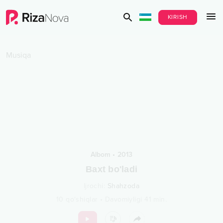
KIRISH
Musiqa
Albom
•
2013
Baxt bo'ladi
Ijrochi
:
Shahzoda
10
qo‘shiqlar
•
Davomiyligi
41
min.