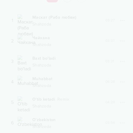
Маскат (Раба любви)
1
03:27
Shahzoda
Чайхана
2
03:37
Shahzoda
Baxt bo'ladi
3
03:31
Shahzoda
Muhabbat
4
06:28
Shahzoda
O'tib ketadi
Remix
5
04:29
Shahzoda
O'zbekiston
6
03:54
Shahzoda