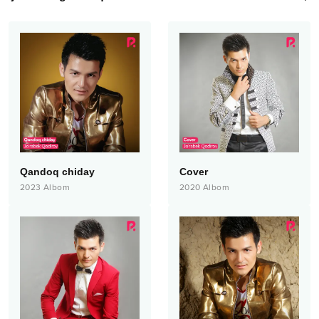
Qandoq chiday
Cover
2023
Albom
2020
Albom