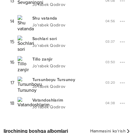
13
04:08
Jo'rabek Qodirov
Shu vatanda
14
04:56
Jo'rabek Qodirov
Sochlari sori
15
03:37
Jo'rabek Qodirov
Tillo zanjir
16
03:50
Jo'rabek Qodirov
Tursunboyu Tursunoy
17
03:20
Jo'rabek Qodirov
Vatandoshlarim
18
04:38
Jo'rabek Qodirov
Ijrochining boshqa albomlari
Hammasini ko‘rish