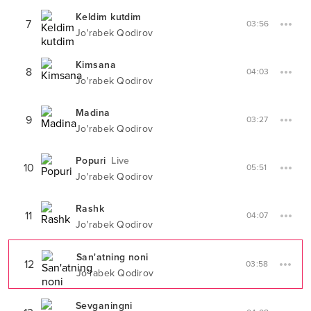
Keldim kutdim
7
03:56
Jo'rabek Qodirov
Kimsana
8
04:03
Jo'rabek Qodirov
Madina
9
03:27
Jo'rabek Qodirov
Popuri
Live
10
05:51
Jo'rabek Qodirov
Rashk
11
04:07
Jo'rabek Qodirov
San'atning noni
12
03:58
Jo'rabek Qodirov
Sevganingni