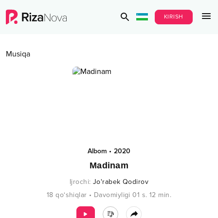
KIRISH
Musiqa
Albom
•
2020
Madinam
Ijrochi
:
Jo'rabek Qodirov
18
qo‘shiqlar
•
Davomiyligi
01 s.
12
min.