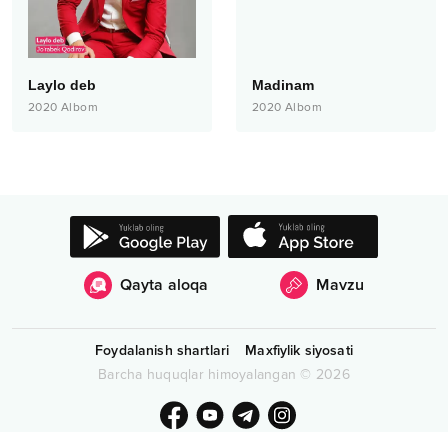
Laylo deb
Madinam
2020
Albom
2020
Albom
Qayta aloqa
Mavzu
Foydalanish shartlari
Maxfiylik siyosati
Barcha huquqlar himoyalangan
©
2026