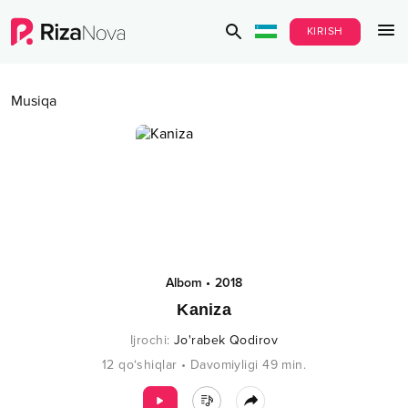
KIRISH
Musiqa
Albom
•
2018
Kaniza
Ijrochi
:
Jo'rabek Qodirov
12
qo‘shiqlar
•
Davomiyligi
49
min.