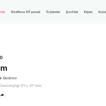
mlar
RizaNova XIT-paradi
To‘plamlar
Ijrochilar
Kliplar
Kutu
0
im
ek Qodirov
Davomiyligi
01 s.
07
min.