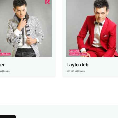
er
Laylo deb
Albom
2020
Albom