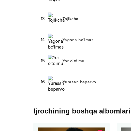
13
Tojikcha
14
Yagona bo'lmas
15
Yor o'tdimu
16
Yurasan beparvo
Ijrochining boshqa albomlari