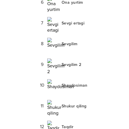
6
Ona yurtim
7
Sevgi ertagi
8
Sevgilim
9
Sevgilim 2
10
Shaydosiman
11
Shukur qiling
12
Taqdir