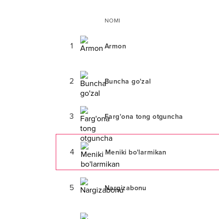
NOMI
1
Armon
2
Buncha go'zal
3
Farg'ona tong otguncha
4
Meniki bo'larmikan
5
Nargizabonu