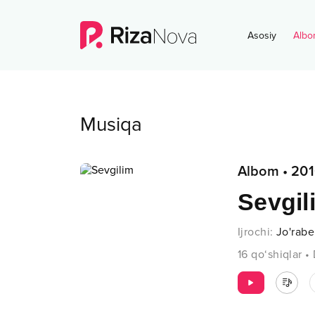
Asosiy
Albo
Musiqa
Albom
•
201
Sevgil
Ijrochi
:
Jo'rab
16
qo‘shiqlar
•