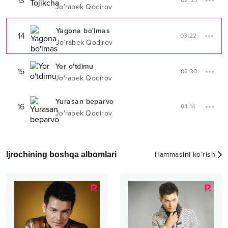
13
02:55
Jo'rabek Qodirov
Yagona bo'lmas
14
03:22
Jo'rabek Qodirov
Yor o'tdimu
15
03:30
Jo'rabek Qodirov
Yurasan beparvo
16
04:14
Jo'rabek Qodirov
Ijrochining boshqa albomlari
Hammasini ko‘rish