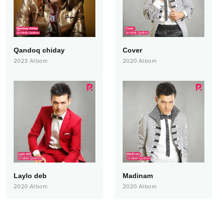
Qandoq chiday
Cover
2023
Albom
2020
Albom
Laylo deb
Madinam
2020
Albom
2020
Albom