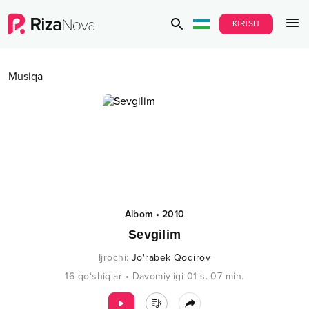
KIRISH
Musiqa
Albom
•
2010
Sevgilim
Ijrochi
:
Jo'rabek Qodirov
16
qo‘shiqlar
•
Davomiyligi
01 s.
07
min.