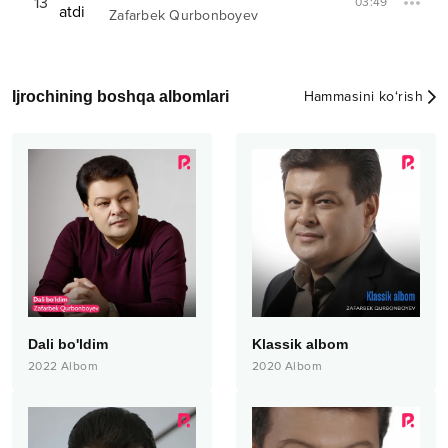
13
03:49
Zafarbek Qurbonboyev
Ijrochining boshqa albomlari
Hammasini ko‘rish
Dali bo'ldim
Klassik albom
2022
Albom
2020
Albom