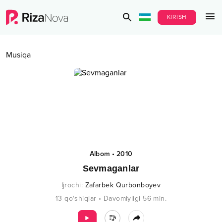
KIRISH
Musiqa
Albom
•
2010
Sevmaganlar
Ijrochi
:
Zafarbek Qurbonboyev
13
qo‘shiqlar
•
Davomiyligi
56
min.