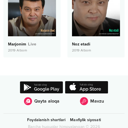
Marjonim
Live
Noz etadi
2019
Albom
2019
Albom
Qayta aloqa
Mavzu
Foydalanish shartlari
Maxfiylik siyosati
Barcha huquqlar himoyalangan
©
2026