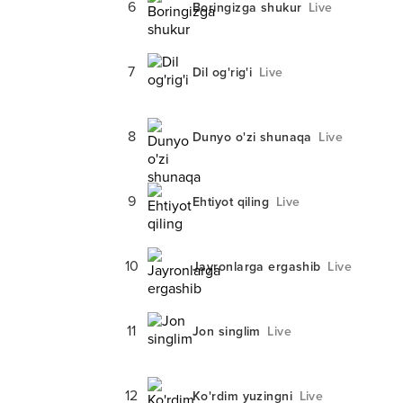
6
Boringizga shukur
Live
7
Dil og'rig'i
Live
8
Dunyo o'zi shunaqa
Live
9
Ehtiyot qiling
Live
10
Jayronlarga ergashib
Live
11
Jon singlim
Live
12
Ko'rdim yuzingni
Live