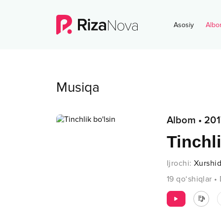
Asosiy
Albo
Musiqa
Albom
•
201
Tinchli
Ijrochi
:
Xurshi
19
qo‘shiqlar
•