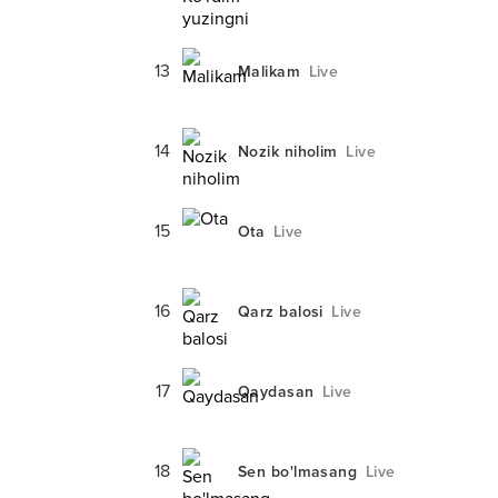
13
Malikam
Live
14
Nozik niholim
Live
15
Ota
Live
16
Qarz balosi
Live
17
Qaydasan
Live
18
Sen bo'lmasang
Live