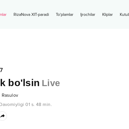
mlar
RizaNova XIT-paradi
To‘plamlar
Ijrochilar
Kliplar
Kutu
7
k bo'lsin
Live
d Rasulov
Davomiyligi
01 s.
48
min.