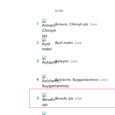
NOMI
1
Armani, Chiroyli qiz
Live
2
Ayol makri
Live
3
Aytaymi
Live
4
Azizlarim, Suyganlarimsiz
Live
5
Bevafo qiz
Live