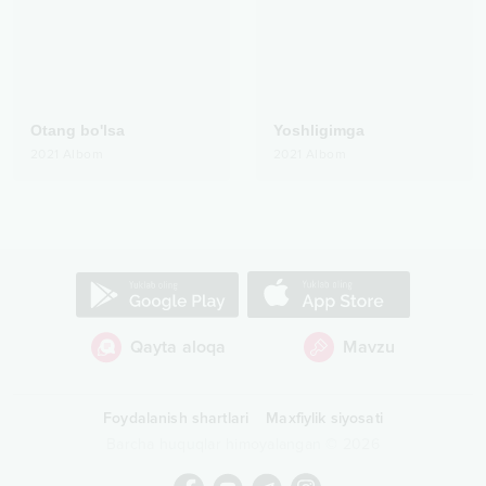
Otang bo'lsa
Yoshligimga
2021
Albom
2021
Albom
Qayta aloqa
Mavzu
Foydalanish shartlari
Maxfiylik siyosati
Barcha huquqlar himoyalangan
©
2026