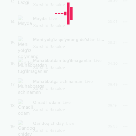
13
06:39
Xurshid Rasulov
Mayda
Live
14
03:05
Xurshid Rasulov
Meni yolg'iz qo'ymang do'stlar
Live
15
08:21
Xurshid Rasulov
Muhabbatdan tug'ilmaganlar
Live
16
04:30
Xurshid Rasulov
Muhabbatga achinaman
Live
17
06:49
Xurshid Rasulov
Omadli odam
Live
18
06:19
Xurshid Rasulov
Qandoq chiday
Live
19
05:55
Xurshid Rasulov