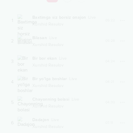
Baxtimga siz borsiz onajon
Live
1
05:22
Xurshid Rasulov
Bilasan
Live
2
05:28
Xurshid Rasulov
Bir bor ekan
Live
3
04:24
Xurshid Rasulov
Bir yo'lga boshlar
Live
4
04:21
Xurshid Rasulov
Chayonning bolasi
Live
5
04:30
Xurshid Rasulov
Dadajon
Live
6
07:11
Xurshid Rasulov