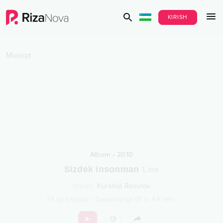
KIRISH
Musiqa
Albom
•
2010
Sizdek insonman
Live
Ijrochi
:
Xurshid Rasulov
19
qo‘shiqlar
•
Davomiyligi
01 s.
44
min.