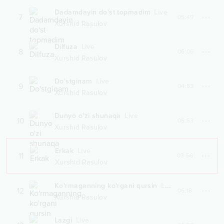
Dadamdayin do'st topmadim
Live
7
05:49
Xurshid Rasulov
Dilfuza
Live
8
06:06
Xurshid Rasulov
Do'stginam
Live
9
04:53
Xurshid Rasulov
Dunyo o'zi shunaqa
Live
10
05:53
Xurshid Rasulov
Erkak
Live
11
03:56
Xurshid Rasulov
Ko'rmaganning ko'rgani qursin
Live
12
05:18
Xurshid Rasulov
Lazgi
Live