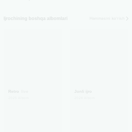
Ijrochining boshqa albomlari
Hammasini ko‘rish
Retro
live
Jonli ijro
2025
Albom
2024
Albom