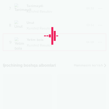
Tanimaydi
7
03:32
Xurshid Rasulov
Unut
8
03:52
Xurshid Rasulov
Yetim bola
9
04:09
Xurshid Rasulov
Ijrochining boshqa albomlari
Hammasini ko‘rish