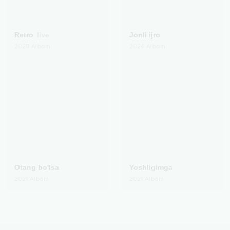
Retro
live
Jonli ijro
2025
Albom
2024
Albom
Otang bo'lsa
Yoshligimga
2021
Albom
2021
Albom