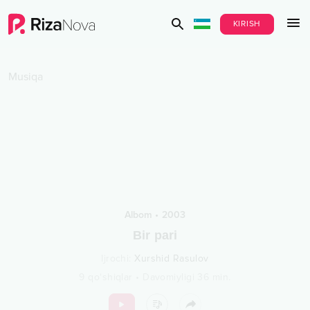
KIRISH
Musiqa
Albom
•
2003
Bir pari
Ijrochi
:
Xurshid Rasulov
9
qo‘shiqlar
•
Davomiyligi
36
min.