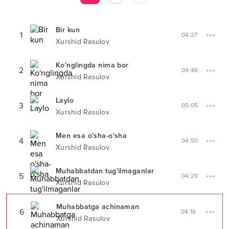
Bir kun
1
04:27
Xurshid Rasulov
Ko'nglingda nima bor
2
04:46
Xurshid Rasulov
Laylo
3
05:05
Xurshid Rasulov
Men esa o'sha-o'sha
4
04:50
Xurshid Rasulov
Muhabbatdan tug'ilmaganlar
5
04:29
Xurshid Rasulov
Muhabbatga achinaman
6
04:16
Xurshid Rasulov