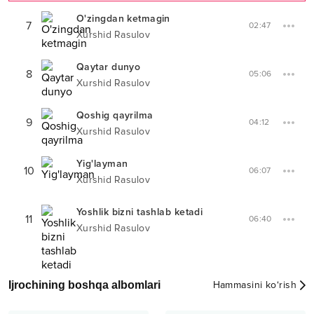
O'zingdan ketmagin
7
02:47
Xurshid Rasulov
Qaytar dunyo
8
05:06
Xurshid Rasulov
Qoshig qayrilma
9
04:12
Xurshid Rasulov
Yig'layman
10
06:07
Xurshid Rasulov
Yoshlik bizni tashlab ketadi
11
06:40
Xurshid Rasulov
Ijrochining boshqa albomlari
Hammasini ko‘rish