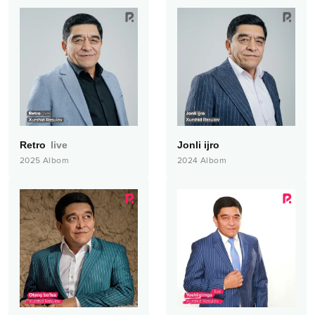
Retro
live
Jonli ijro
2025
Albom
2024
Albom