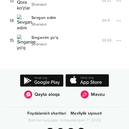
13
03:27
Sherxon
Sevgan edim
14
03:11
Sherxon
Singanim yo'q
15
03:53
Sherxon
Qayta aloqa
Mavzu
Foydalanish shartlari
Maxfiylik siyosati
Barcha huquqlar himoyalangan
©
2026