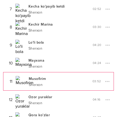
Kecha ko'payib ketdi
7
02:52
Sherxon
Kechir Marina
8
03:30
Sherxon
Lo'li bola
9
04:20
Sherxon
Mayxona
10
04:24
Sherxon
Musofirim
11
03:52
Sherxon
Ozor yuraklar
12
04:16
Sherxon
Qora ko'zlar