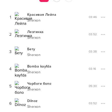
Красивая Лейла
1
03:46
Sherxon
Лезгинка
2
03:52
Sherxon
Бету
3
03:38
Sherxon
Bomba kayfda
4
03:16
Sherxon
Чорбоги боло
5
05:30
Sherxon
Dilnoz
6
03:52
Sherxon