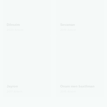
Dilrozim
Sevaman
2020
Albom
2019
Albom
Jayron
Onam men baxtliman
2017
Albom
2015
Albom