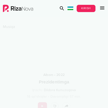
KIRISH
Musiqa
Albom
•
2022
Prezidentimga
Ijrochi
:
Dildora Kunuzoqova
16
qo‘shiqlar
•
Davomiyligi
57
min.