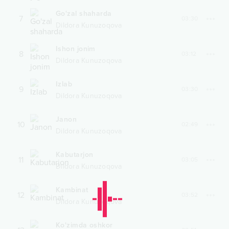
Go'zal shaharda
7
03:30
Dildora Kunuzoqova
Ishon jonim
8
03:12
Dildora Kunuzoqova
Izlab
9
03:30
Dildora Kunuzoqova
Janon
10
02:49
Dildora Kunuzoqova
Kabutarjon
11
03:05
Dildora Kunuzoqova
Kambinat
12
03:52
Dildora Kunuzoqova
Ko'zimda oshkor