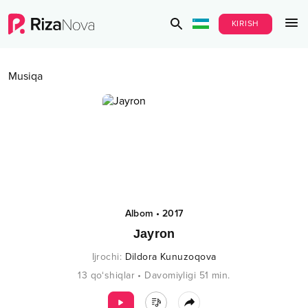
KIRISH
Musiqa
Albom
•
2017
Jayron
Ijrochi
:
Dildora Kunuzoqova
13
qo‘shiqlar
•
Davomiyligi
51
min.