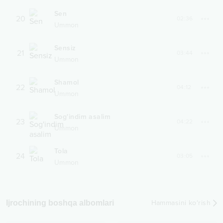
Sen
20
02:36
Ummon
Sensiz
21
03:44
Ummon
Shamol
22
04:12
Ummon
Sog'indim asalim
23
04:22
Ummon
Tola
24
03:05
Ummon
Ijrochining boshqa albomlari
Hammasini ko‘rish