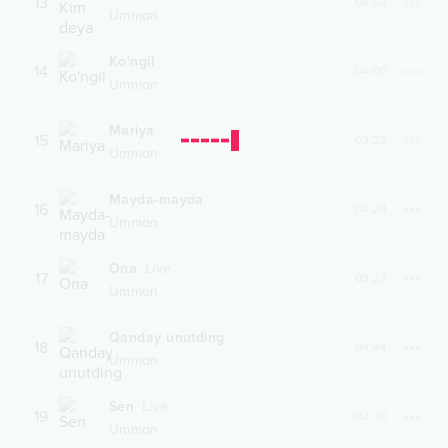
13
04:52
Ummon
Ko'ngil
14
04:00
Ummon
Mariya
15
03:22
Ummon
Mayda-mayda
16
04:24
Ummon
Ona
Live
17
03:23
Ummon
Qanday unutding
18
04:44
Ummon
Sen
Live
19
02:30
Ummon