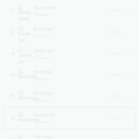
Dona-dona
7
03:49
Ummon
Eslab qol
8
03:22
Ummon
Jonim yur
9
03:52
Ummon
Kechalar
10
03:34
Ummon
Kechirgin
11
05:07
Ummon
Kerakmas
12
03:33
Ummon
Kim deya