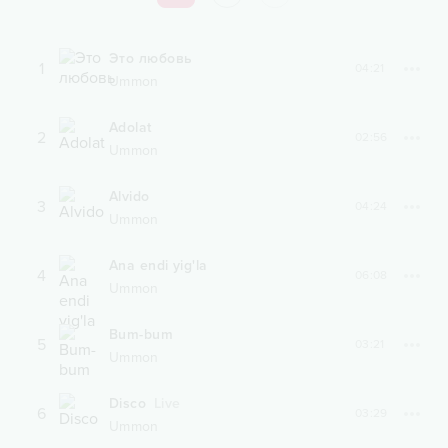
Это любовь
1
04:21
Ummon
Adolat
2
02:56
Ummon
Alvido
3
04:24
Ummon
Ana endi yig'la
4
06:08
Ummon
Bum-bum
5
03:21
Ummon
Disco
Live
6
03:29
Ummon