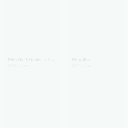
Remixlar to'plami
with Xon-Saroy Records
Oq gulim
2025
Albom
2017
Albom