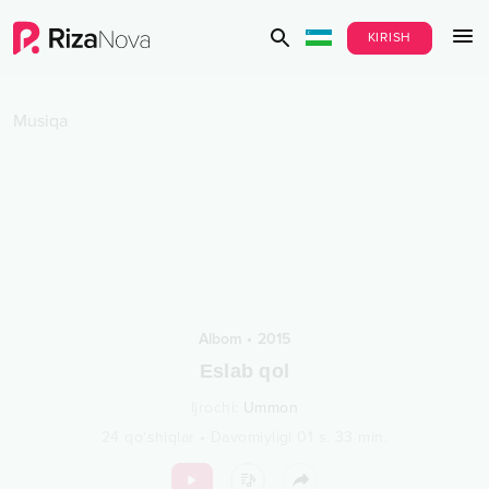
KIRISH
Musiqa
Albom
•
2015
Eslab qol
Ijrochi
:
Ummon
24
qo‘shiqlar
•
Davomiyligi
01 s.
33
min.