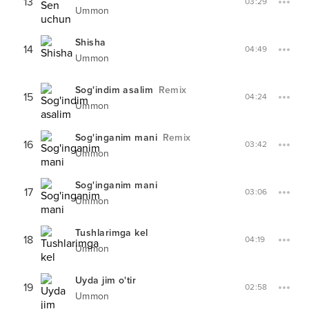
13
03:29
Ummon
Shisha
14
04:49
Ummon
Sog'indim asalim
Remix
15
04:24
Ummon
Sog'inganim mani
Remix
16
03:42
Ummon
Sog'inganim mani
17
03:06
Ummon
Tushlarimga kel
18
04:19
Ummon
Uyda jim o'tir
19
02:58
Ummon