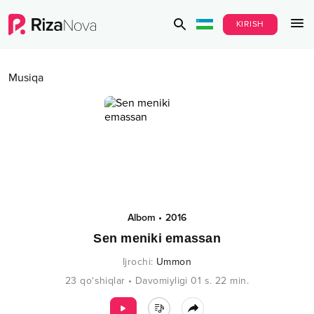
KIRISH
Musiqa
Albom
•
2016
Sen meniki emassan
Ijrochi
:
Ummon
23
qo‘shiqlar
•
Davomiyligi
01 s.
22
min.