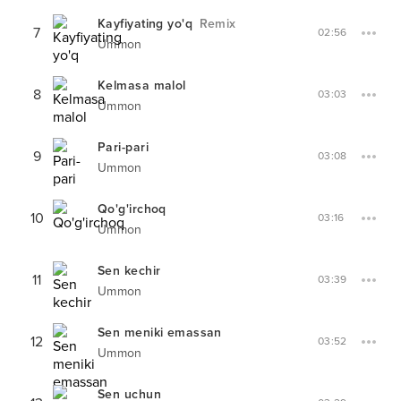
Kayfiyating yo'q
Remix
7
02:56
Ummon
Kelmasa malol
8
03:03
Ummon
Pari-pari
9
03:08
Ummon
Qo'g'irchoq
10
03:16
Ummon
Sen kechir
11
03:39
Ummon
Sen meniki emassan
12
03:52
Ummon
Sen uchun