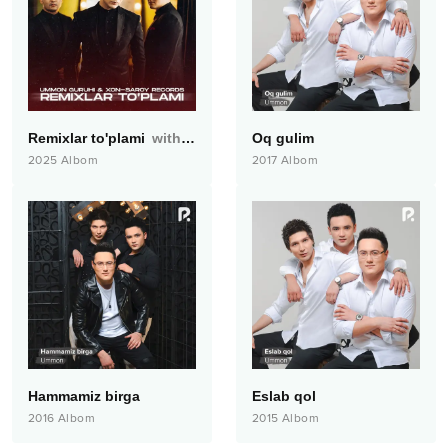
Remixlar to'plami
with Xon-Saroy Records
Oq gulim
2025
Albom
2017
Albom
Hammamiz birga
Eslab qol
2016
Albom
2015
Albom