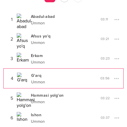
Abadul-abad
1
03:11
Ummon
Afsus yo'q
2
03:21
Ummon
Erkam
3
03:23
Ummon
G'arq
4
03:56
Ummon
Hammasi yolg'on
5
03:22
Ummon
Ishon
6
03:37
Ummon