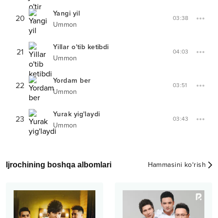
Yangi yil
20
03:38
Ummon
Yillar o'tib ketibdi
21
04:03
Ummon
Yordam ber
22
03:51
Ummon
Yurak yig'laydi
23
03:43
Ummon
Ijrochining boshqa albomlari
Hammasini ko‘rish