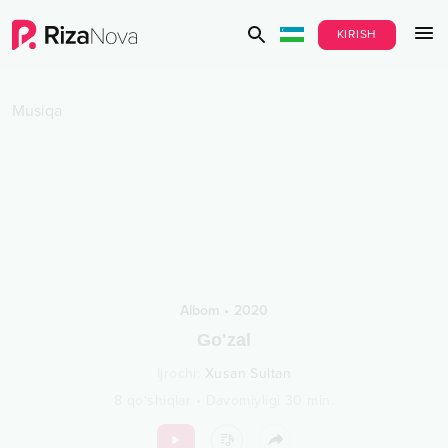
KIRISH
Musiqa
Albom
•
2020
Go'zal
Ijrochi
:
Xusan Sultan
8
qo‘shiqlar
•
Davomiyligi
30
min.