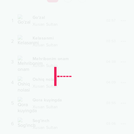
Go'zal
1
02:57
Xusan Sultan
Kelasanmi
2
03:53
Xusan Sultan
Mehribonim onam
3
04:38
Xusan Sultan
Oshiq nolasi
4
04:09
Xusan Sultan
Qora kuyingda
5
03:55
Xusan Sultan
Sog'inch
6
03:06
Xusan Sultan