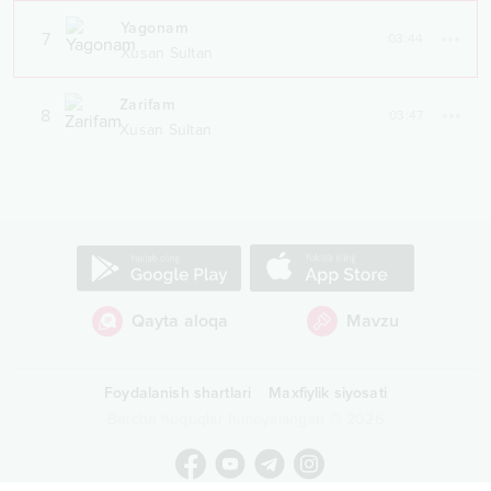
Yagonam
7
03:44
Xusan Sultan
Zarifam
8
03:47
Xusan Sultan
Qayta aloqa
Mavzu
Foydalanish shartlari
Maxfiylik siyosati
Barcha huquqlar himoyalangan
©
2026