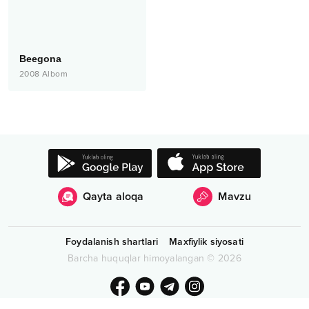
Beegona
2008
Albom
Qayta aloqa
Mavzu
Foydalanish shartlari
Maxfiylik siyosati
Barcha huquqlar himoyalangan
©
2026