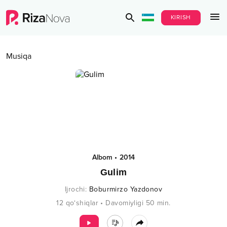
KIRISH
Musiqa
Albom
•
2014
Gulim
Ijrochi
:
Boburmirzo Yazdonov
12
qo‘shiqlar
•
Davomiyligi
50
min.