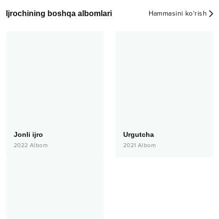
Ijrochining boshqa albomlari
Hammasini ko‘rish
Jonli ijro
Urgutcha
2022
Albom
2021
Albom