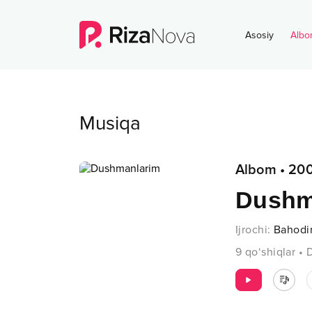
Asosiy
Albo
Musiqa
Albom
•
20
Dushm
Ijrochi
:
Bahodi
9
qo‘shiqlar
•
D