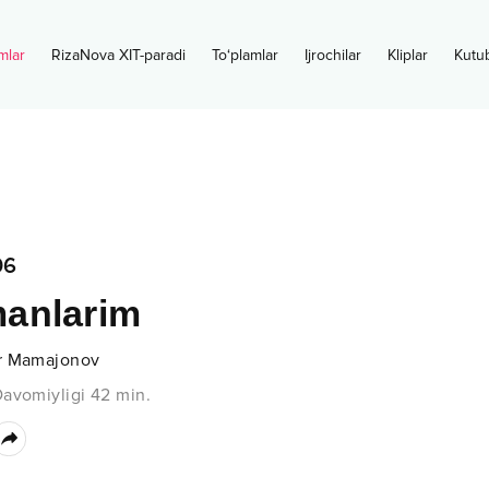
mlar
RizaNova XIT-paradi
To‘plamlar
Ijrochilar
Kliplar
Kutu
06
anlarim
r Mamajonov
avomiyligi
42
min.