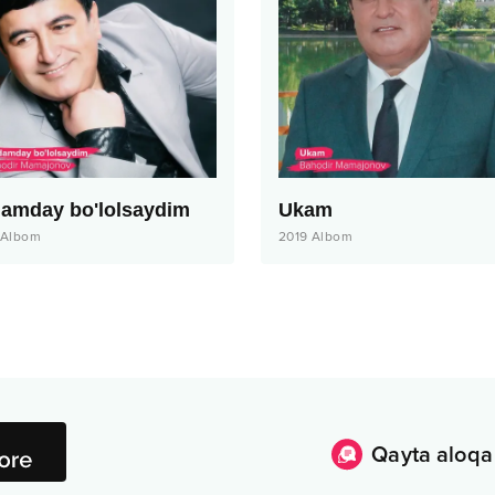
amday bo'lolsaydim
Ukam
Albom
2019
Albom
Qayta aloqa