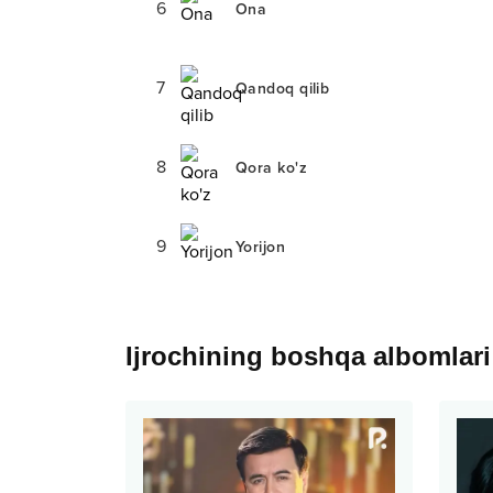
6
Ona
7
Qandoq qilib
8
Qora ko'z
9
Yorijon
Ijrochining boshqa albomlari