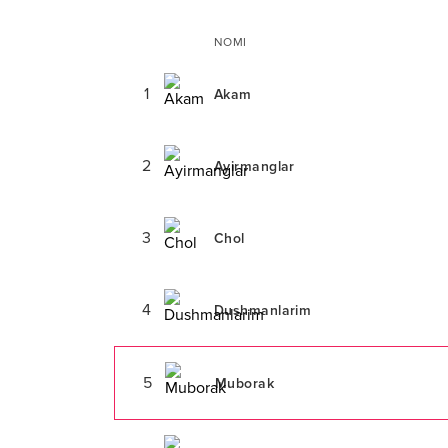
NOMI
1
Akam
2
Ayirmanglar
3
Chol
4
Dushmanlarim
5
Muborak