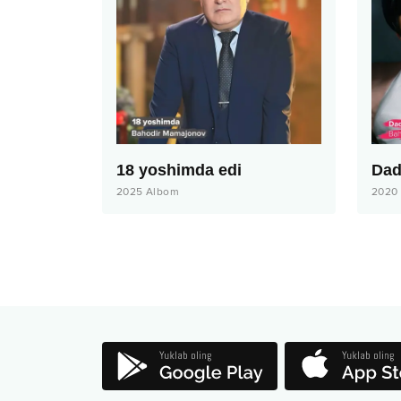
18 yoshimda edi
Dad
2025
Albom
2020