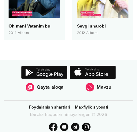
Oh mani Vatanim bu
Sevgi sharobi
2014
Albom
2012
Albom
Qayta aloqa
Mavzu
Foydalanish shartlari
Maxfiylik siyosati
Barcha huquqlar himoyalangan
©
2026