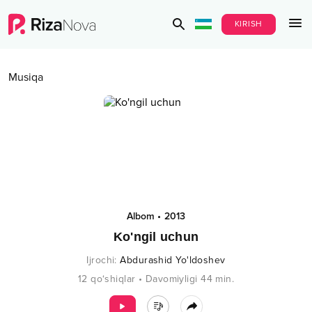
KIRISH
Musiqa
Albom
•
2013
Ko'ngil uchun
Ijrochi
:
Abdurashid Yo'ldoshev
12
qo‘shiqlar
•
Davomiyligi
44
min.