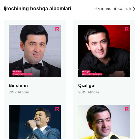
Ijrochining boshqa albomlari
Hammasini ko‘rish
Bir shirin
Qizil gul
2017
Albom
2015
Albom