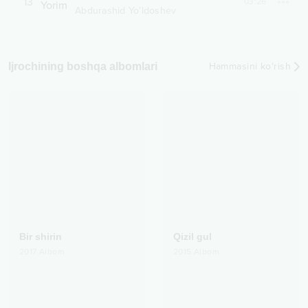
13
03:26
Abdurashid Yo'ldoshev
Ijrochining boshqa albomlari
Hammasini ko‘rish
Bir shirin
Qizil gul
2017
Albom
2015
Albom