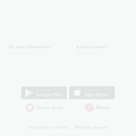
Oh mani Vatanim bu
Ko'ngil uchun
2014
Albom
2013
Albom
Qayta aloqa
Mavzu
Foydalanish shartlari
Maxfiylik siyosati
Barcha huquqlar himoyalangan
©
2026