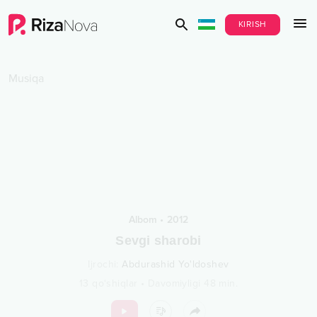
KIRISH
Musiqa
Albom
•
2012
Sevgi sharobi
Ijrochi
:
Abdurashid Yo'ldoshev
13
qo‘shiqlar
•
Davomiyligi
48
min.