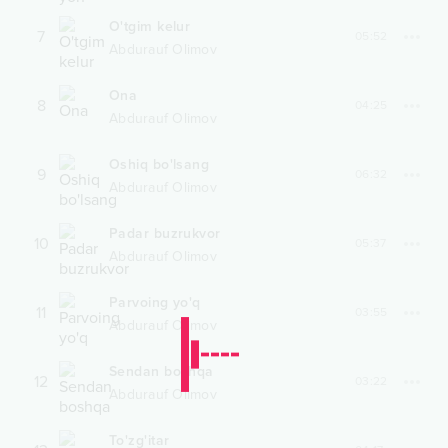
O'tgim kelur
7
05:52
Abdurauf Olimov
Ona
8
04:25
Abdurauf Olimov
Oshiq bo'lsang
9
06:32
Abdurauf Olimov
Padar buzrukvor
10
05:37
Abdurauf Olimov
Parvoing yo'q
11
03:55
Abdurauf Olimov
Sendan boshqa
12
03:22
Abdurauf Olimov
To'zg'itar