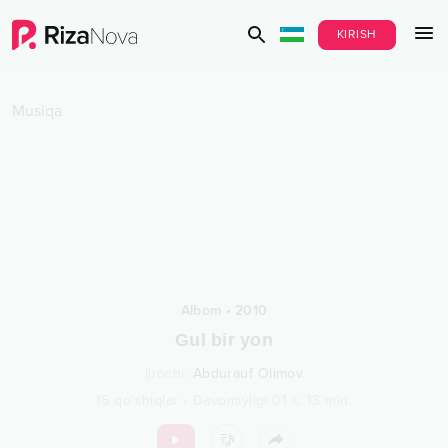
KIRISH
Musiqa
Albom
•
2010
Gul bir yon
Ijrochi
:
Abdurauf Olimov
15
qo‘shiqlar
•
Davomiyligi
01 s.
13
min.