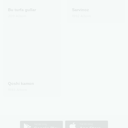
Bu turfa gullar
Sarvinoz
2011
Albom
1992
Albom
Qoshi kamon
1983
Albom