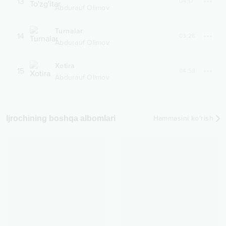
13
04:17
Abdurauf Olimov
Turnalar
14
03:26
Abdurauf Olimov
Xotira
15
04:58
Abdurauf Olimov
Ijrochining boshqa albomlari
Hammasini ko‘rish