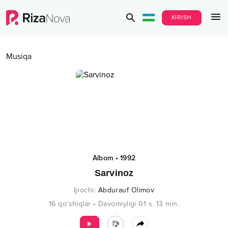
KIRISH
Musiqa
Albom
•
1992
Sarvinoz
Ijrochi
:
Abdurauf Olimov
16
qo‘shiqlar
•
Davomiyligi
01 s.
13
min.