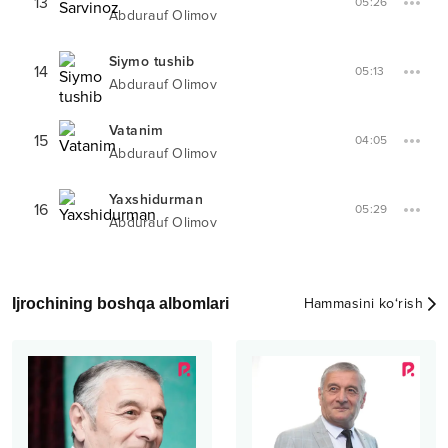
13
05:26
Abdurauf Olimov
Siymo tushib
14
05:13
Abdurauf Olimov
Vatanim
15
04:05
Abdurauf Olimov
Yaxshidurman
16
05:29
Abdurauf Olimov
Ijrochining boshqa albomlari
Hammasini ko‘rish