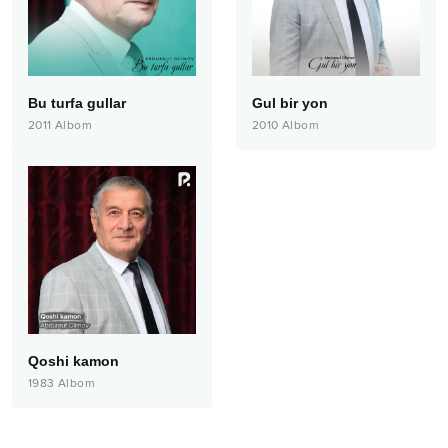
Bu turfa gullar
Gul bir yon
2011
Albom
2010
Albom
Qoshi kamon
1983
Albom