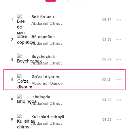
Биё бо ман
1
05:57
Abdurauf Olimov
Эй сорибон
2
03:56
Abdurauf Olimov
Boychechak
3
06:09
Abdurauf Olimov
Go'zal diyorim
4
03:12
Abdurauf Olimov
Ishqingda
5
03:49
Abdurauf Olimov
Kulishlari chiroyli
6
04:25
Abdurauf Olimov