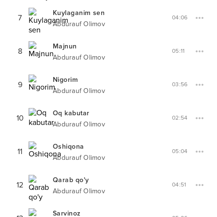
Kuylaganim sen
7
04:06
Abdurauf Olimov
Majnun
8
05:11
Abdurauf Olimov
Nigorim
9
03:56
Abdurauf Olimov
Oq kabutar
10
02:54
Abdurauf Olimov
Oshiqona
11
05:04
Abdurauf Olimov
Qarab qo'y
12
04:51
Abdurauf Olimov
Sarvinoz