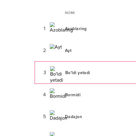
NOMI
1
Azoblaring
2
Ayt
3
Bo'ldi yetadi
4
Bormidi
5
Dadajon