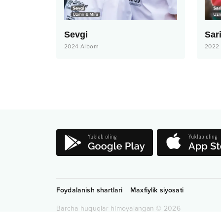
Sevgi
Sar
2024
Albom
2022
Foydalanish shartlari
Maxfiylik siyosati
Barcha huquqlar himoyalangan
©
2026