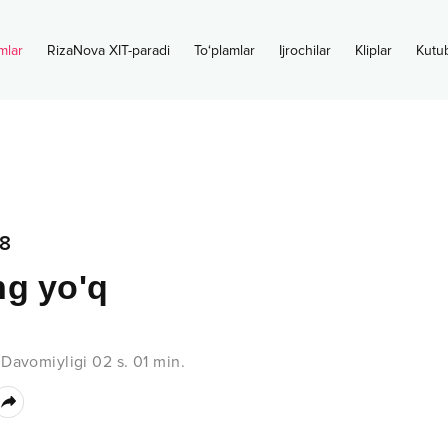
mlar
RizaNova XIT-paradi
To‘plamlar
Ijrochilar
Kliplar
Kutu
8
g yo'q
•
Davomiyligi
02 s.
01
min.