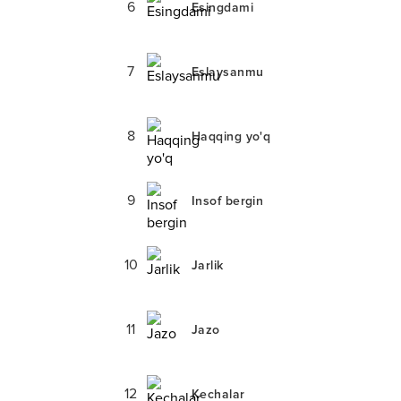
6
Esingdami
7
Eslaysanmu
8
Haqqing yo'q
9
Insof bergin
10
Jarlik
11
Jazo
12
Kechalar