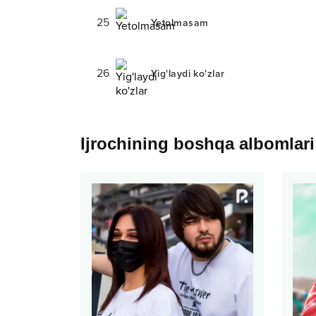
25
Yetolmasam
26
Yig'laydi ko'zlar
Ijrochining boshqa albomlari