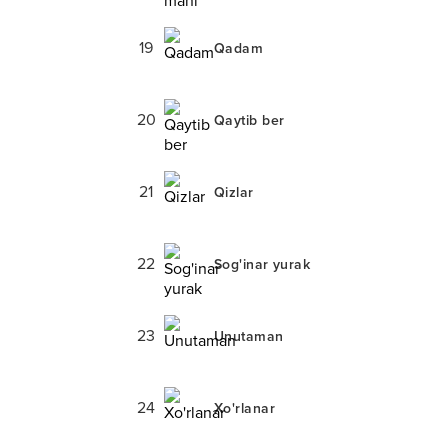
19
Qadam
20
Qaytib ber
21
Qizlar
22
Sog'inar yurak
23
Unutaman
24
Xo'rlanar