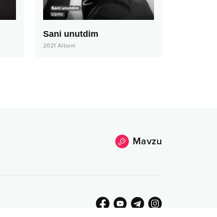
Sani unutdim
2021
Albom
Mavzu