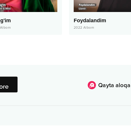
ig'im
Foydalandim
Albom
2022
Albom
Qayta aloqa