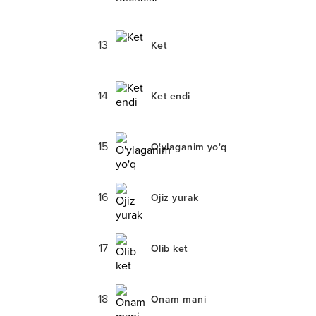
13
Ket
14
Ket endi
15
O'ylaganim yo'q
16
Ojiz yurak
17
Olib ket
18
Onam mani