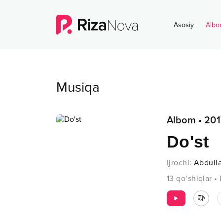
Asosiy
Albo
Musiqa
Albom
•
201
Do'st
Ijrochi
:
Abdull
13
qo‘shiqlar
•