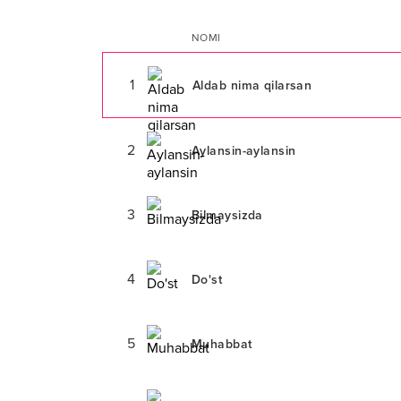
NOMI
1
Aldab nima qilarsan
2
Aylansin-aylansin
3
Bilmaysizda
4
Do'st
5
Muhabbat