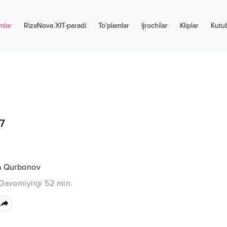
mlar
RizaNova XIT-paradi
To‘plamlar
Ijrochilar
Kliplar
Kutu
7
a Qurbonov
Davomiyligi
52
min.