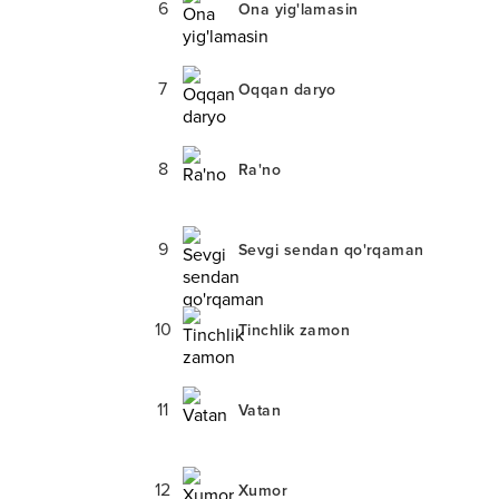
6
Ona yig'lamasin
7
Oqqan daryo
8
Ra'no
9
Sevgi sendan qo'rqaman
10
Tinchlik zamon
11
Vatan
12
Xumor