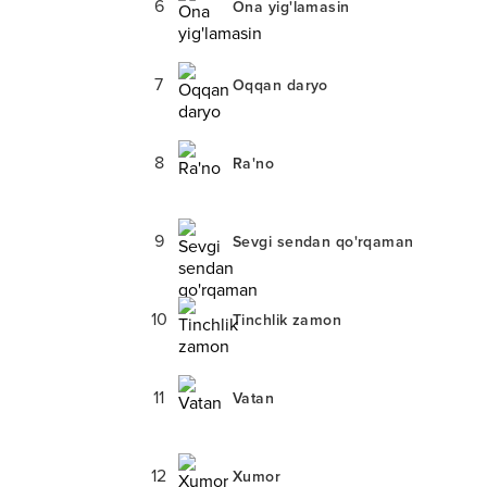
6
Ona yig'lamasin
7
Oqqan daryo
8
Ra'no
9
Sevgi sendan qo'rqaman
10
Tinchlik zamon
11
Vatan
12
Xumor