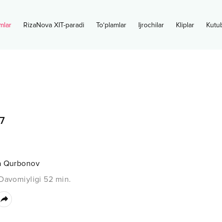
mlar
RizaNova XIT-paradi
To‘plamlar
Ijrochilar
Kliplar
Kutu
7
a Qurbonov
Davomiyligi
52
min.