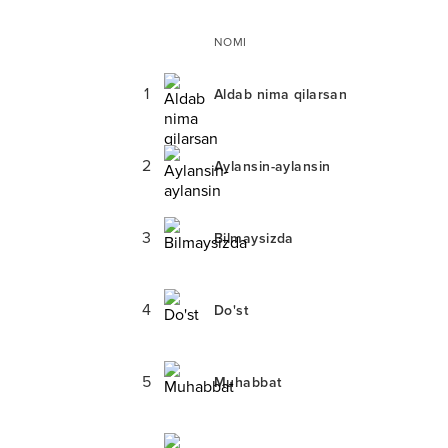
NOMI
1
Aldab nima qilarsan
2
Aylansin-aylansin
3
Bilmaysizda
4
Do'st
5
Muhabbat