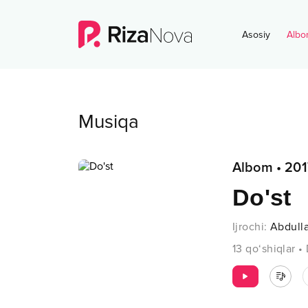
Asosiy
Albo
Musiqa
Albom
•
201
Do'st
Ijrochi
:
Abdull
13
qo‘shiqlar
•