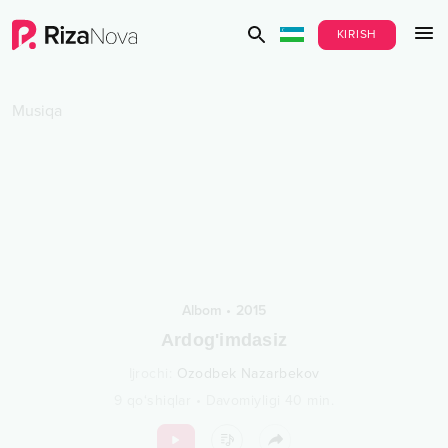
KIRISH
Musiqa
Albom
•
2015
Ardog'imdasiz
Ijrochi
:
Ozodbek Nazarbekov
9
qo‘shiqlar
•
Davomiyligi
40
min.