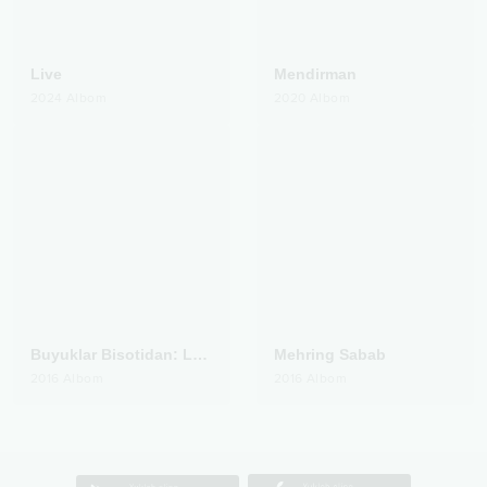
Live
Mendirman
2024
Albom
2020
Albom
Buyuklar Bisotidan: Lutfiy
Mehring Sabab
2016
Albom
2016
Albom