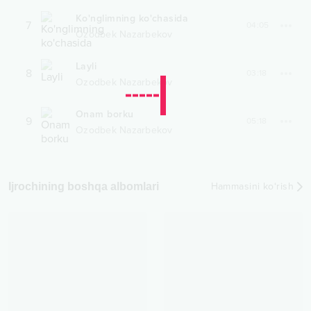
Ko'nglimning ko'chasida
7
04:05
Ozodbek Nazarbekov
Layli
8
03:18
Ozodbek Nazarbekov
Onam borku
9
05:18
Ozodbek Nazarbekov
Ijrochining boshqa albomlari
Hammasini ko‘rish