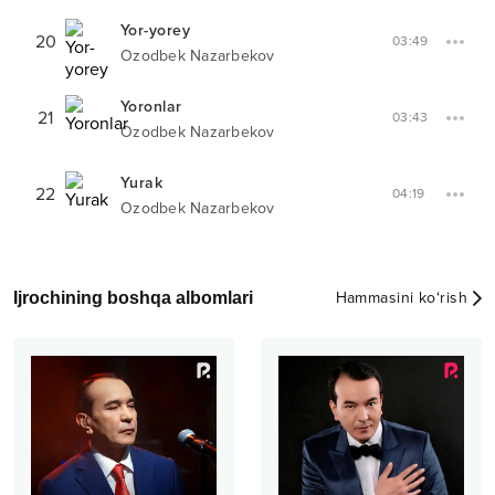
Yor-yorey
20
03:49
Ozodbek Nazarbekov
Yoronlar
21
03:43
Ozodbek Nazarbekov
Yurak
22
04:19
Ozodbek Nazarbekov
Ijrochining boshqa albomlari
Hammasini ko‘rish