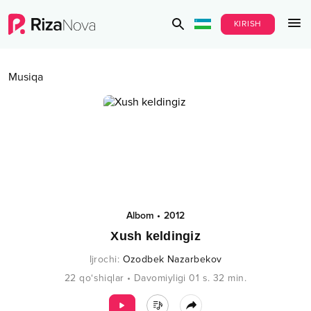
KIRISH
Musiqa
Albom
•
2012
Xush keldingiz
Ijrochi
:
Ozodbek Nazarbekov
22
qo‘shiqlar
•
Davomiyligi
01 s.
32
min.