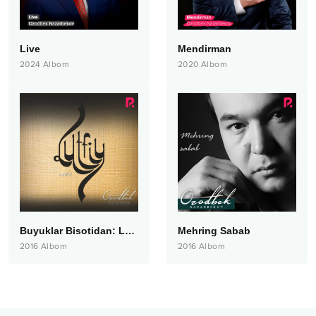
Live
Mendirman
2024
Albom
2020
Albom
Buyuklar Bisotidan: Lutfiy
Mehring Sabab
2016
Albom
2016
Albom