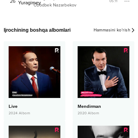
26
05:11
Ozodbek Nazarbekov
Ijrochining boshqa albomlari
Hammasini ko‘rish
Live
Mendirman
2024
Albom
2020
Albom