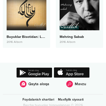
Buyuklar Bisotidan: Lutfiy
Mehring Sabab
2016
Albom
2016
Albom
Qayta aloqa
Mavzu
Foydalanish shartlari
Maxfiylik siyosati
Barcha huquqlar himoyalangan
©
2026