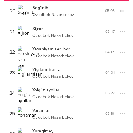
Sog'inib
20
05:05
Ozodbek Nazarbekov
Xijron
21
03:47
Ozodbek Nazarbekov
Yaxshiyam sen bor
22
04:12
Ozodbek Nazarbekov
Yig'larmisan
XIT-PARADDA #
6
23
04:04
Ozodbek Nazarbekov
Yolg'iz ayollar.
24
05:27
Ozodbek Nazarbekov
Yonaman
25
03:18
Ozodbek Nazarbekov
Yuragimey