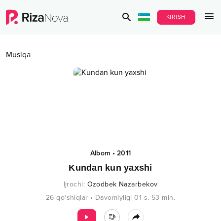
KIRISH
Musiqa
Albom
•
2011
Kundan kun yaxshi
Ijrochi
:
Ozodbek Nazarbekov
26
qo‘shiqlar
•
Davomiyligi
01 s.
53
min.