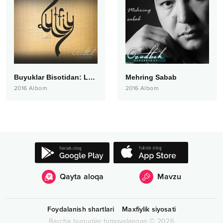
Buyuklar Bisotidan: Lutfiy
Mehring Sabab
2016
Albom
2016
Albom
Qayta aloqa
Mavzu
Foydalanish shartlari
Maxfiylik siyosati
Barcha huquqlar himoyalangan
©
2026