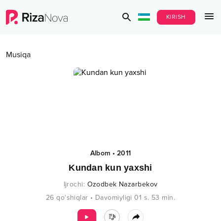
KIRISH
Musiqa
Albom
•
2011
Kundan kun yaxshi
Ijrochi
:
Ozodbek Nazarbekov
26
qo‘shiqlar
•
Davomiyligi
01 s.
53
min.