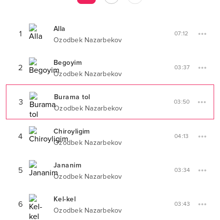
Alla
1
07:12
Ozodbek Nazarbekov
Begoyim
2
03:37
Ozodbek Nazarbekov
Burama tol
3
03:50
Ozodbek Nazarbekov
Chiroyligim
4
04:13
Ozodbek Nazarbekov
Jananim
5
03:34
Ozodbek Nazarbekov
Kel-kel
6
03:43
Ozodbek Nazarbekov