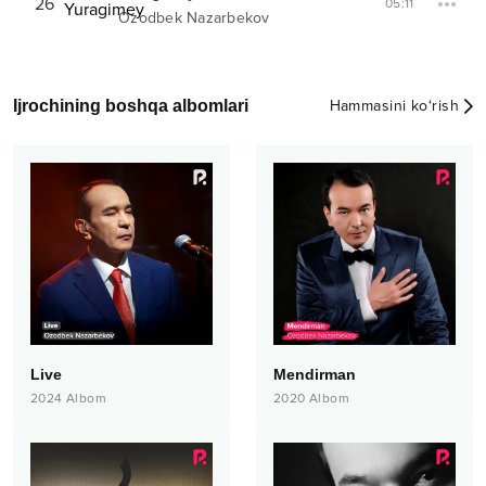
26
05:11
Ozodbek Nazarbekov
Ijrochining boshqa albomlari
Hammasini ko‘rish
Live
Mendirman
2024
Albom
2020
Albom