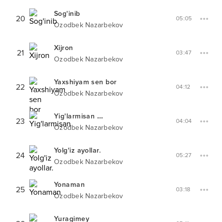
Sog'inib
20
05:05
Ozodbek Nazarbekov
Xijron
21
03:47
Ozodbek Nazarbekov
Yaxshiyam sen bor
22
04:12
Ozodbek Nazarbekov
Yig'larmisan
XIT-PARADDA #
6
23
04:04
Ozodbek Nazarbekov
Yolg'iz ayollar.
24
05:27
Ozodbek Nazarbekov
Yonaman
25
03:18
Ozodbek Nazarbekov
Yuragimey