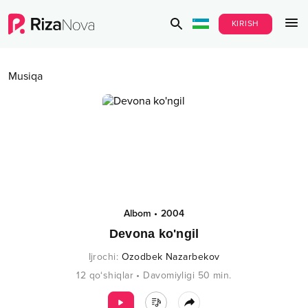
KIRISH
Musiqa
Albom
•
2004
Devona ko'ngil
Ijrochi
:
Ozodbek Nazarbekov
12
qo‘shiqlar
•
Davomiyligi
50
min.