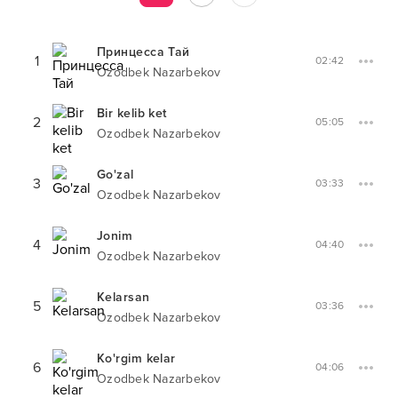
Принцесса Тай
1
02:42
Ozodbek Nazarbekov
Bir kelib ket
2
05:05
Ozodbek Nazarbekov
Go'zal
3
03:33
Ozodbek Nazarbekov
Jonim
4
04:40
Ozodbek Nazarbekov
Kelarsan
5
03:36
Ozodbek Nazarbekov
Ko'rgim kelar
6
04:06
Ozodbek Nazarbekov