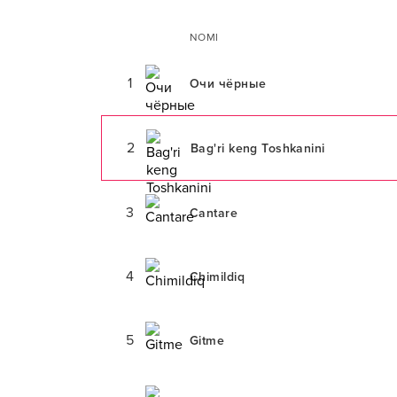
NOMI
1
Очи чёрные
2
Bag'ri keng Toshkanini
3
Cantare
4
Chimildiq
5
Gitme