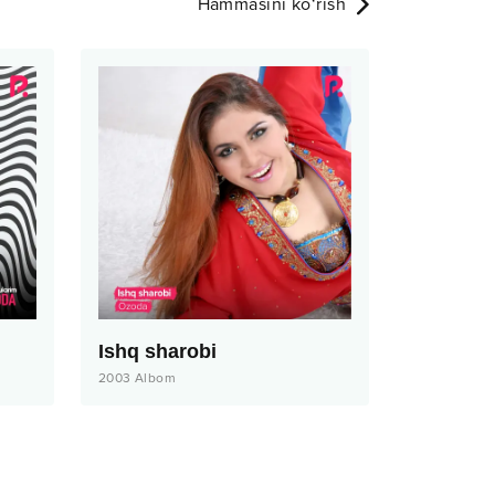
Hammasini ko‘rish
Ishq sharobi
2003
Albom