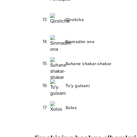
13
Qirolicha
14
Sinmadim ona
15
Suhane shakar-shakar
16
To'y gulxani
17
Xolos