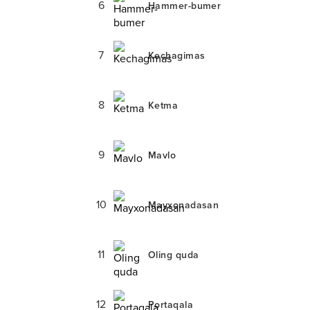
6
Hammer-bumer
7
Kechagimas
8
Ketma
9
Mavlo
10
Mayxonadasan
11
Oling quda
12
Portaqala