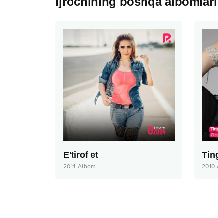
Ijrochining boshqa albomlari
E'tirof et
Tin
2014
Albom
2010