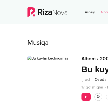
Asosiy
Albo
Musiqa
Albom
•
20
Bu kuy
Ijrochi
:
Ozoda
17
qo‘shiqlar
•