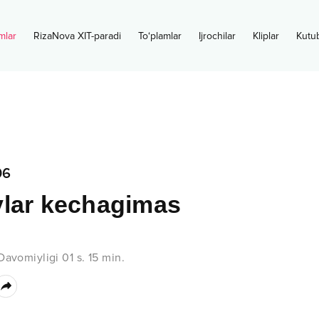
mlar
RizaNova XIT-paradi
To‘plamlar
Ijrochilar
Kliplar
Kutu
06
lar kechagimas
Davomiyligi
01 s.
15
min.