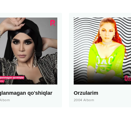
glanmagan qo'shiqlar
Orzularim
Albom
2004
Albom