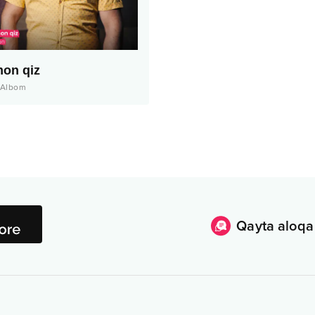
on qiz
Albom
Qayta aloqa