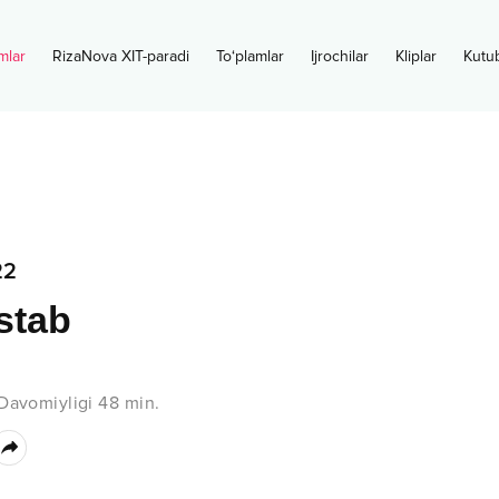
mlar
RizaNova XIT-paradi
To‘plamlar
Ijrochilar
Kliplar
Kutu
22
stab
Davomiyligi
48
min.