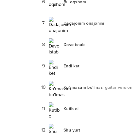
6
Bu oqshom
7
Dadajonim onajonim
8
Davo istab
9
Endi ket
10
Ko'rmasam bo'lmas
guitar version
11
Kutib ol
12
Shu yurt