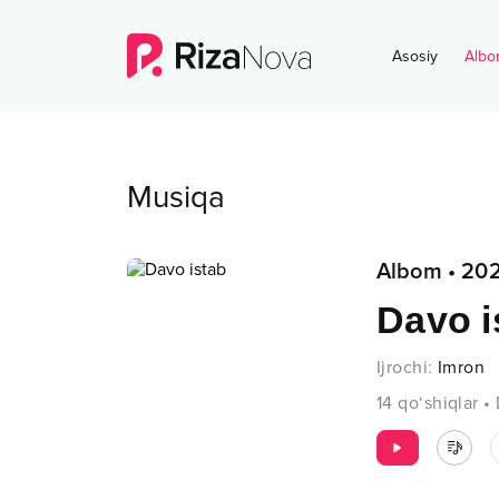
Asosiy
Albo
Musiqa
Albom
•
20
Davo i
Ijrochi
:
Imron
14
qo‘shiqlar
•