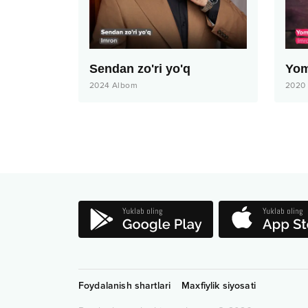
Sendan zo'ri yo'q
Yom
2024
Albom
2020
Foydalanish shartlari
Maxfiylik siyosati