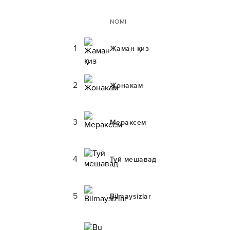
NOMI
1
Жаман қиз
2
Жонакам
3
Мераксем
4
Туй мешавад
5
Bilmaysizlar