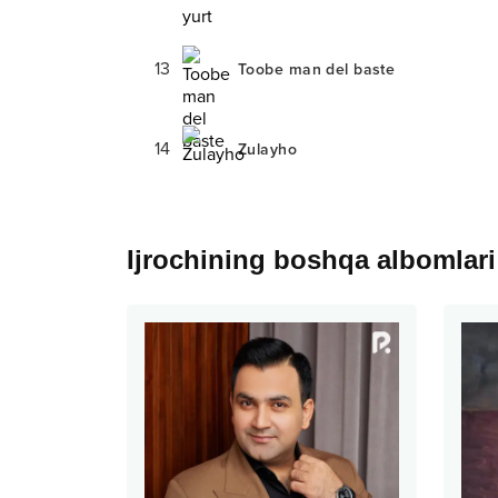
13
Toobe man del baste
14
Zulayho
Ijrochining boshqa albomlari