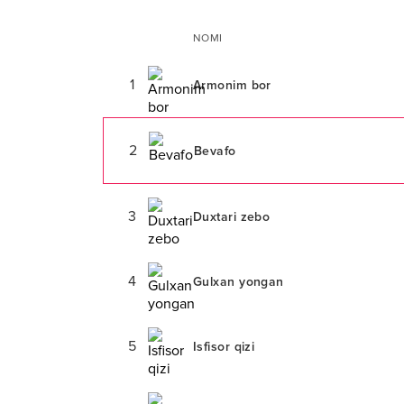
NOMI
1
Armonim bor
2
Bevafo
3
Duxtari zebo
4
Gulxan yongan
5
Isfisor qizi