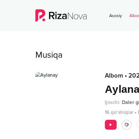
Asosiy
Albo
Musiqa
Albom
•
20
Aylan
Ijrochi
:
Daler g
16
qo‘shiqlar
•