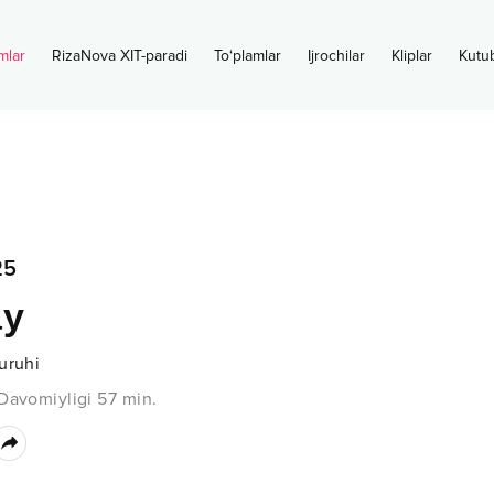
mlar
RizaNova XIT-paradi
To‘plamlar
Ijrochilar
Kliplar
Kutu
25
ay
uruhi
Davomiyligi
57
min.