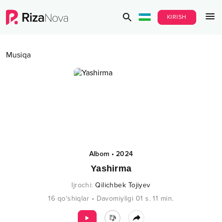
KIRISH
Musiqa
Albom
•
2024
Yashirma
Ijrochi
:
Qilichbek Tojiyev
16
qo‘shiqlar
•
Davomiyligi
01 s.
11
min.