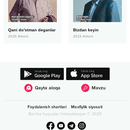
Qani do'stman deganlar
Bizdan keyin
2025
Albom
2023
Albom
Qayta aloqa
Mavzu
Foydalanish shartlari
Maxfiylik siyosati
Barcha huquqlar himoyalangan
©
2026