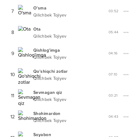
O'sma
7
03:52
Qilichbek Tojiyev
Ota
8
05:44
Qilichbek Tojiyev
Qishlog'imga
9
04:16
Qilichbek Tojiyev
Qo'shiqchi zotlar
10
07:10
Qilichbek Tojiyev
Sevmagan qiz
11
03:21
Qilichbek Tojiyev
Shohimardon
12
04:43
Qilichbek Tojiyev
Soyabon