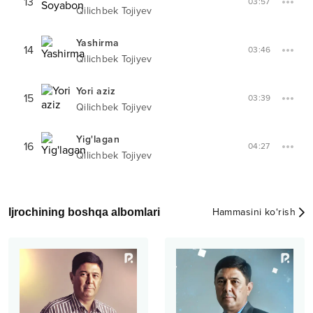
13
03:57
Qilichbek Tojiyev
Yashirma
14
03:46
Qilichbek Tojiyev
Yori aziz
15
03:39
Qilichbek Tojiyev
Yig'lagan
16
04:27
Qilichbek Tojiyev
Ijrochining boshqa albomlari
Hammasini ko‘rish