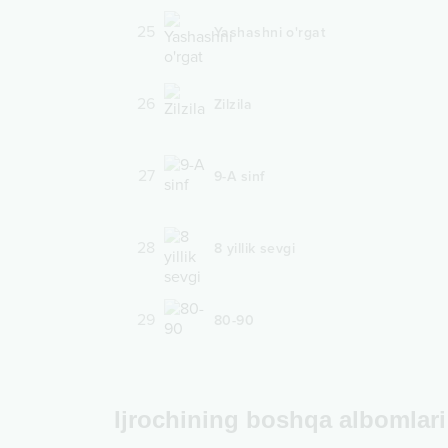
25
Yashashni o'rgat
26
Zilzila
27
9-A sinf
28
8 yillik sevgi
29
80-90
Ijrochining boshqa albomlari