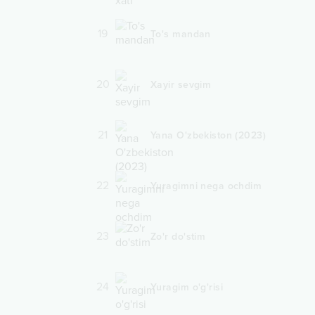
19
To's mandan
20
Xayir sevgim
21
Yana O'zbekiston (2023)
22
Yuragimni nega ochdim
23
Zo'r do'stim
24
Yuragim o'g'risi