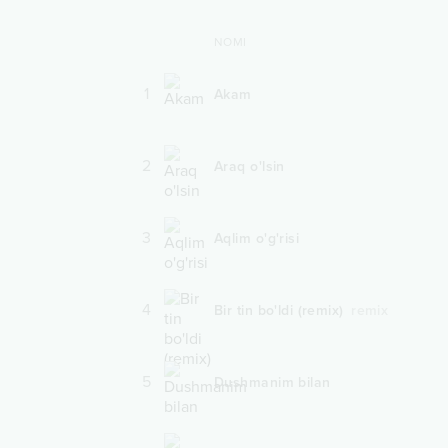
NOMI
1
Akam
2
Araq o'lsin
3
Aqlim o'g'risi
4
Bir tin bo'ldi (remix)
remix
5
Dushmanim bilan