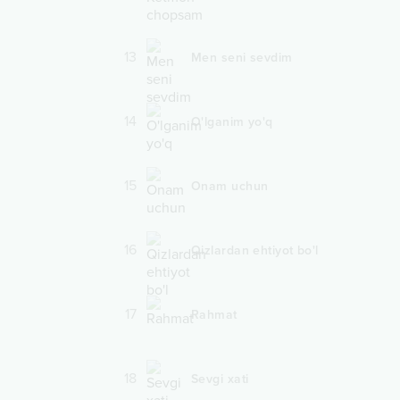
13
Men seni sevdim
14
O'lganim yo'q
15
Onam uchun
16
Qizlardan ehtiyot bo'l
17
Rahmat
18
Sevgi xati