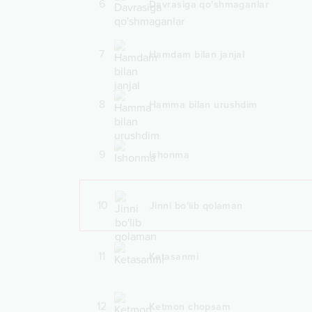
6
Davrasiga qo'shmaganlar
7
Hamdam bilan janjal
8
Hamma bilan urushdim
9
Ishonma
10
Jinni bo'lib qolaman
11
Ketasanmi
12
Ketmon chopsam