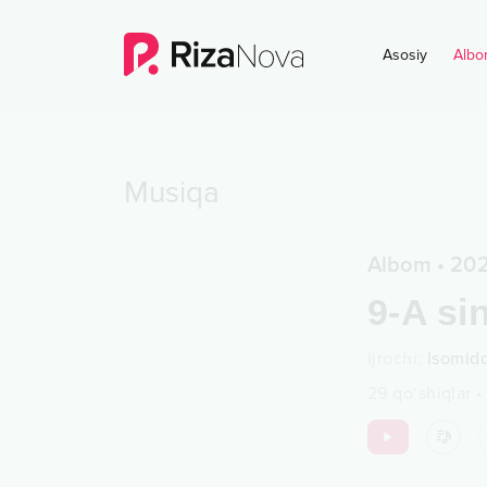
Asosiy
Albo
Musiqa
Albom
•
20
9-A sin
Ijrochi
:
Isomid
29
qo‘shiqlar