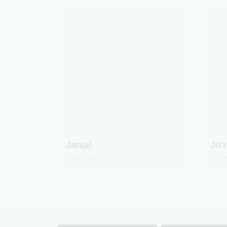
Janjal
Jo'
2024
Albom
2021