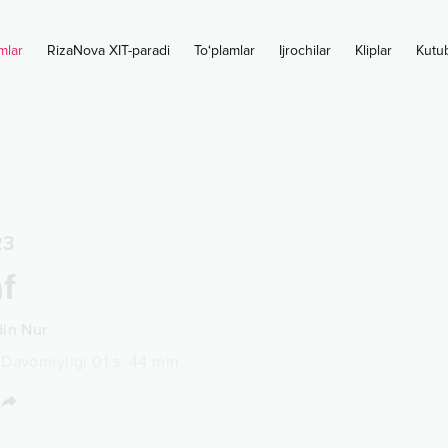
mlar
RizaNova XIT-paradi
To‘plamlar
Ijrochilar
Kliplar
Kutu
23
f
din Nur
•
Davomiyligi
01 s.
44
min.