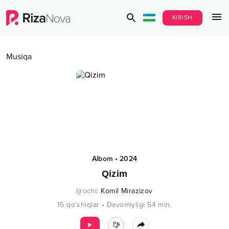
KIRISH
Musiqa
Albom
•
2024
Qizim
Ijrochi
:
Komil Mirazizov
15
qo‘shiqlar
•
Davomiyligi
54
min.