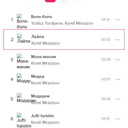
Боло-боло
1
03:31
,
Yulduz Turdiyeva
Komil Mirazizov
Лайли
2
02:53
Komil Mirazizov
Мана-манам
3
02:39
Komil Mirazizov
Модар
4
03:57
Komil Mirazizov
Модарам
5
03:02
Komil Mirazizov
Jufti halolim
6
04:10
Komil Mirazizov