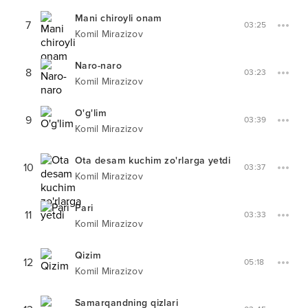
Mani chiroyli onam
7
03:25
Komil Mirazizov
Naro-naro
8
03:23
Komil Mirazizov
O'g'lim
9
03:39
Komil Mirazizov
Ota desam kuchim zo'rlarga yetdi
10
03:37
Komil Mirazizov
Pari
11
03:33
Komil Mirazizov
Qizim
12
05:18
Komil Mirazizov
Samarqandning qizlari