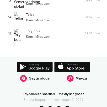
13
03:45
Komil Mirazizov
Telba
14
03:47
Komil Mirazizov
To'y bola
15
03:33
Komil Mirazizov
Qayta aloqa
Mavzu
Foydalanish shartlari
Maxfiylik siyosati
Barcha huquqlar himoyalangan
©
2026