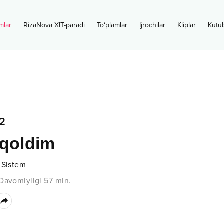
mlar
RizaNova XIT-paradi
To‘plamlar
Ijrochilar
Kliplar
Kutu
2
 qoldim
 Sistem
Davomiyligi
57
min.