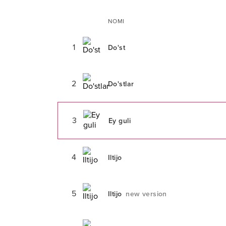
NOMI
1
Do'st
2
Do'stlar
3
Ey guli
4
Iltijo
5
Iltijo
new version