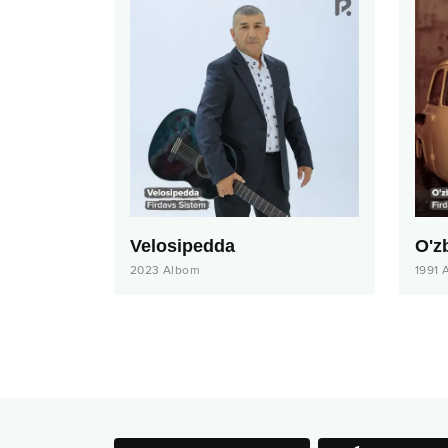
Velosipedda
O'z
2023
Albom
1991