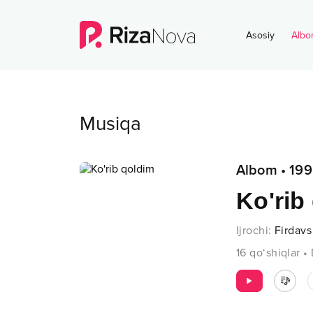
Asosiy
Albo
Musiqa
Albom
•
199
Ko'rib
Ijrochi
:
Firdavs
16
qo‘shiqlar
•