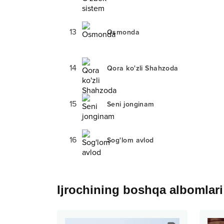
13
Osmonda
14
Qora ko'zli Shahzoda
15
Seni jonginam
16
Sog'lom avlod
Ijrochining boshqa albomlari