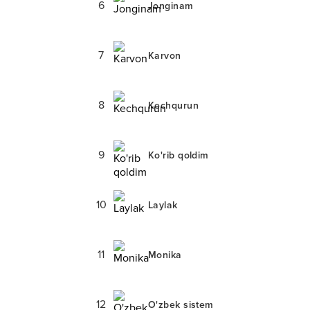
6
Jonginam
7
Karvon
8
Kechqurun
9
Ko'rib qoldim
10
Laylak
11
Monika
12
O'zbek sistem