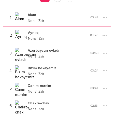
Alam
1
03:41
Nensi Zair
Ayrılıq
2
03:26
Nensi Zair
Azerbaycan evladı
3
03:58
Nensi Zair
Bizim hekayemiz
4
03:24
Nensi Zair
Canım mənim
5
03:41
Nensi Zair
Chakra-chak
6
02:13
Nensi Zair