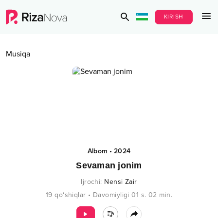
KIRISH
Musiqa
Albom
•
2024
Sevaman jonim
Ijrochi
:
Nensi Zair
19
qo‘shiqlar
•
Davomiyligi
01 s.
02
min.