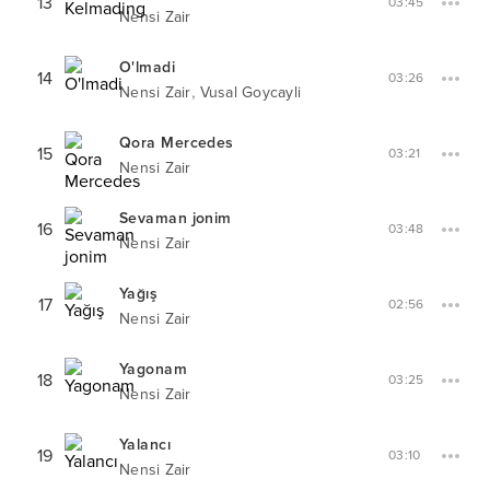
13
03:45
Nensi Zair
O'lmadi
14
03:26
,
Nensi Zair
Vusal Goycayli
Qora Mercedes
15
03:21
Nensi Zair
Sevaman jonim
16
03:48
Nensi Zair
Yağış
17
02:56
Nensi Zair
Yagonam
18
03:25
Nensi Zair
Yalancı
19
03:10
Nensi Zair