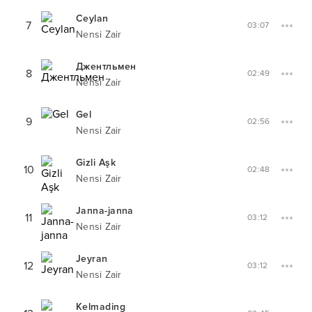
Ceylan
7
03:07
Nensi Zair
Джентльмен
8
02:49
Nensi Zair
Gel
9
02:56
Nensi Zair
Gizli Aşk
10
02:48
Nensi Zair
Janna-janna
11
03:12
Nensi Zair
Jeyran
12
03:12
Nensi Zair
Kelmading