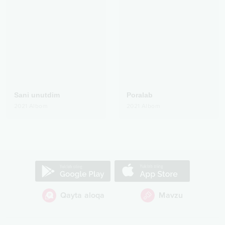
Sani unutdim
Poralab
2021
Albom
2021
Albom
Qayta aloqa
Mavzu