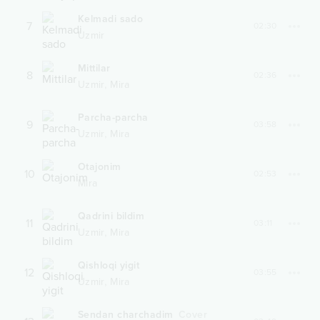
Kelmadi sado
7
02:30
Uzmir
Mittilar
8
02:36
,
Uzmir
Mira
Parcha-parcha
9
03:58
,
Uzmir
Mira
Otajonim
10
02:53
Mira
Qadrini bildim
11
03:11
,
Uzmir
Mira
Qishloqi yigit
12
03:55
,
Uzmir
Mira
Sendan charchadim
Cover