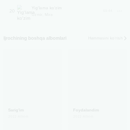
Yig’lama ko’zim
20
03:44
,
Uzmir
Mira
Ijrochining boshqa albomlari
Hammasini ko‘rish
Sarig'im
Foydalandim
2022
Albom
2022
Albom