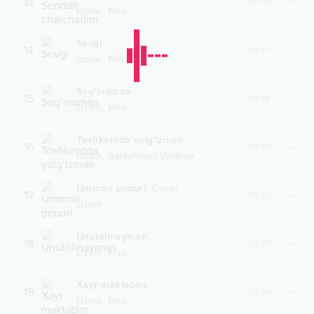
13
03:49
,
Uzmir
Mira
Sevgi
14
03:01
,
Uzmir
Mira
Sog‘inaman
15
05:18
,
Uzmir
Mira
Toshkentda yolg‘izman
16
03:00
,
Uzmir
Saidahmad Umarov
Ummon popuri
Cover
17
06:53
Uzmir
Unutolmayman
18
03:39
,
Uzmir
Mira
Xayr maktabim
19
03:28
,
Uzmir
Mira