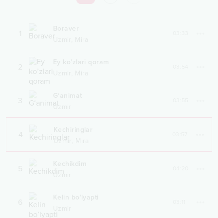
Boraver
1
03:33
,
Uzmir
Mira
Ey ko’zlari qoram
2
03:54
,
Uzmir
Mira
G‘animat
3
03:55
Uzmir
Kechiringlar
4
03:57
,
Uzmir
Mira
Kechikdim
5
04:20
Uzmir
Kelin bo’lyapti
6
03:11
Uzmir