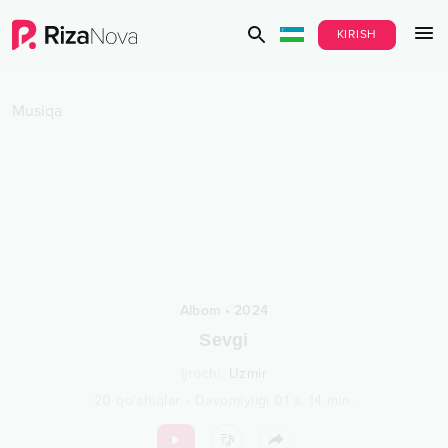
KIRISH
Musiqa
Albom
•
2024
Sevgi
Ijrochi
:
Uzmir
20
qo‘shiqlar
•
Davomiyligi
01 s.
14
min.