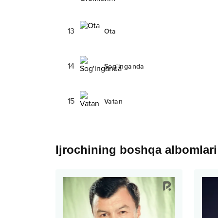
13
Ota
14
Sog'inganda
15
Vatan
Ijrochining boshqa albomlari