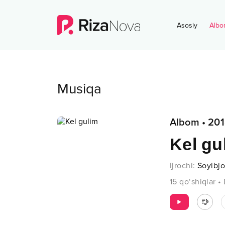
Asosiy
Albo
Musiqa
Albom
•
201
Kel gu
Ijrochi
:
Soyibj
15
qo‘shiqlar
•