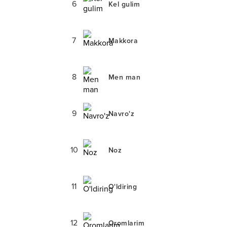
6
Kel gulim
7
Makkora
8
Men man
9
Navro'z
10
Noz
11
O'ldiring
12
Oromlarim