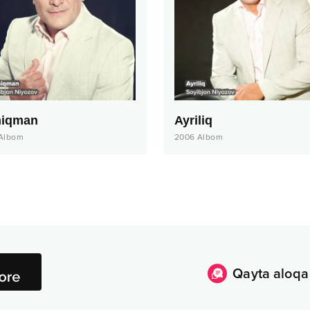
iqman
Ayriliq
Albom
2006
Albom
Qayta aloqa