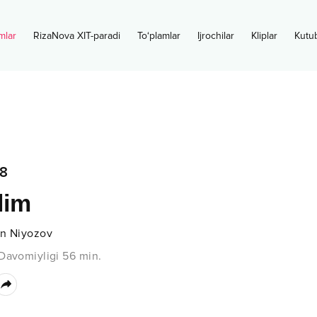
mlar
RizaNova XIT-paradi
To‘plamlar
Ijrochilar
Kliplar
Kutu
8
lim
on Niyozov
Davomiyligi
56
min.