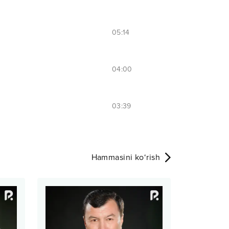
05:14
04:00
03:39
Hammasini ko‘rish