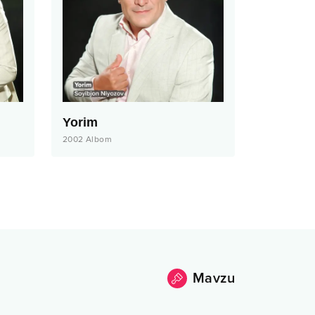
Yorim
2002
Albom
Mavzu