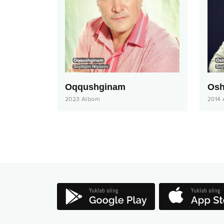
Oqqushginam
Osh
2023
Albom
2014