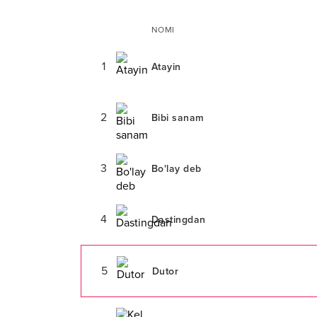
NOMI
1
Atayin
2
Bibi sanam
3
Bo'lay deb
4
Dastingdan
5
Dutor