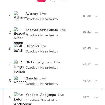
Aylanay
Live
1
03:38
Ozodbek Nazarbekov
Bezovta bo'lar onam
Live
2
04:44
Ozodbek Nazarbekov
Dil bo'ldi
Live
3
03:45
Ozodbek Nazarbekov
Oh kimga yomon
Live
4
03:37
Ozodbek Nazarbekov
Qancha
Live
5
05:06
Ozodbek Nazarbekov
Yor ketdi Andijonga
Live
6
04:11
Ozodbek Nazarbekov