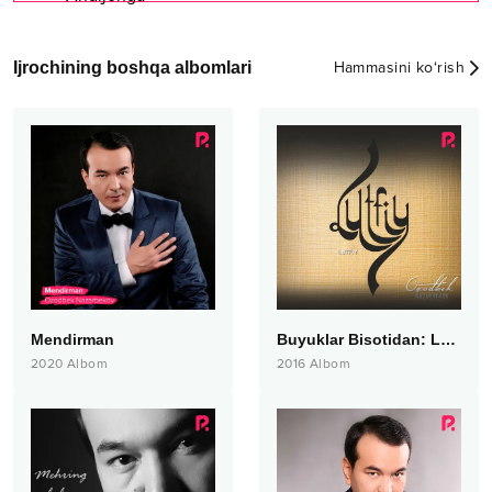
Ijrochining boshqa albomlari
Hammasini ko‘rish
Mendirman
Buyuklar Bisotidan: Lutfiy
2020
Albom
2016
Albom