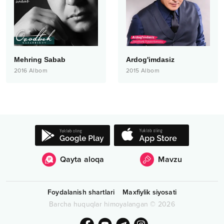
Mehring Sabab
Ardog'imdasiz
2016
Albom
2015
Albom
Qayta aloqa
Mavzu
Foydalanish shartlari
Maxfiylik siyosati
Barcha huquqlar himoyalangan
©
2026