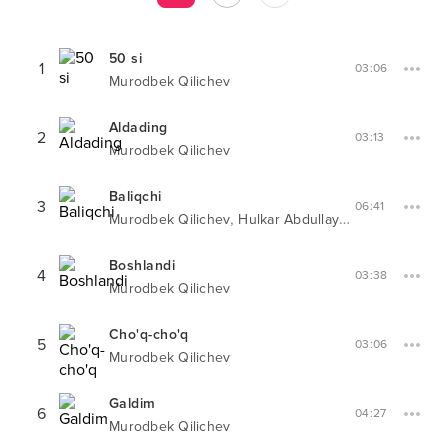
50 si
1
03:06
Murodbek Qilichev
Aldading
2
03:13
Murodbek Qilichev
Baliqchi
3
06:41
,
Murodbek Qilichev
Hulkar Abdullayeva
Boshlandi
4
03:38
Murodbek Qilichev
Cho'q-cho'q
5
03:06
Murodbek Qilichev
Galdim
6
04:27
Murodbek Qilichev