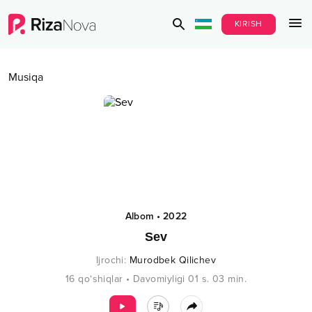
KIRISH
Musiqa
Albom
•
2022
Sev
Ijrochi
:
Murodbek Qilichev
16
qo‘shiqlar
•
Davomiyligi
01 s.
03
min.