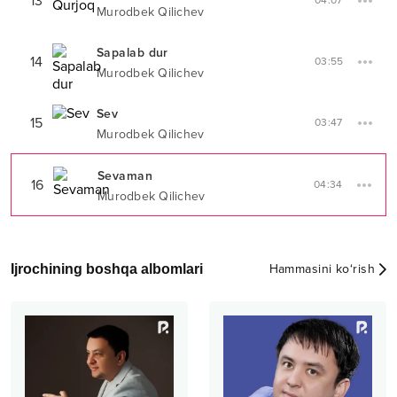
13
04:07
Murodbek Qilichev
Sapalab dur
14
03:55
Murodbek Qilichev
Sev
15
03:47
Murodbek Qilichev
Sevaman
16
04:34
Murodbek Qilichev
Ijrochining boshqa albomlari
Hammasini ko‘rish