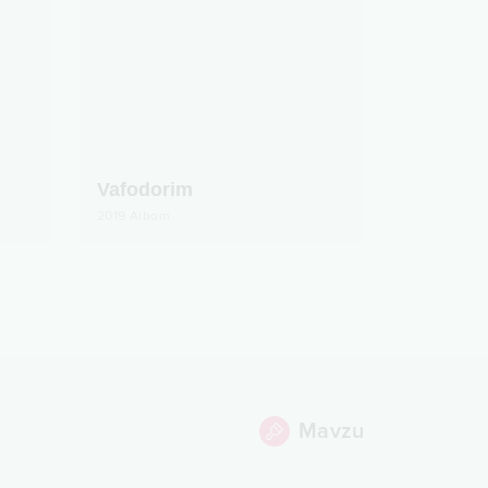
Vafodorim
2019
Albom
Mavzu