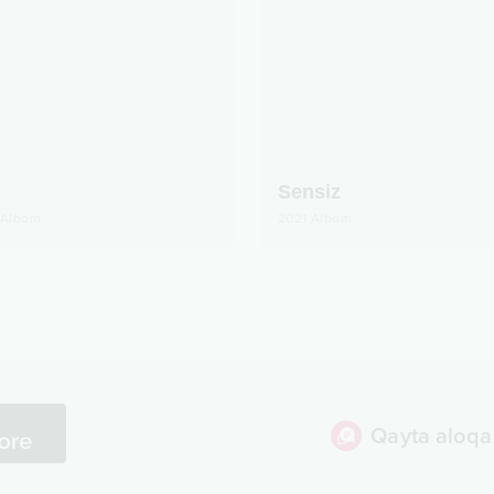
Sensiz
Albom
2021
Albom
Qayta aloqa