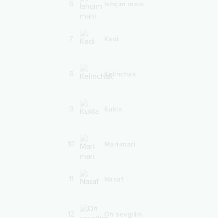
6
Ishqim mani
7
Kadi
8
Kelinchak
9
Kukla
10
Mari-mari
11
Nasaf
12
Oh sevgilim