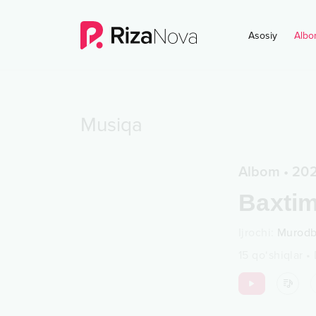
Asosiy
Albo
Musiqa
Albom
•
20
Baxtim
Ijrochi
:
Murodb
15
qo‘shiqlar
•