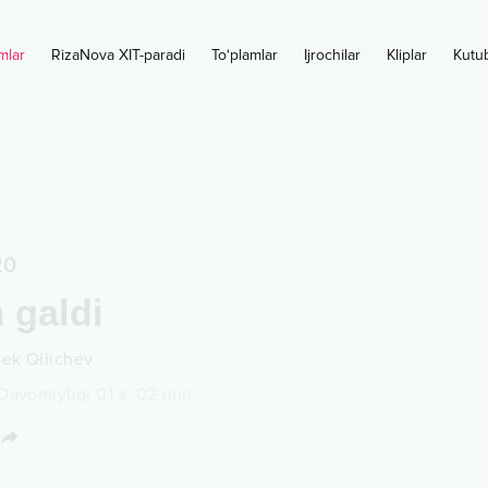
mlar
RizaNova XIT-paradi
To‘plamlar
Ijrochilar
Kliplar
Kutu
20
 galdi
ek Qilichev
Davomiyligi
01 s.
02
min.