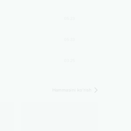
05:23
05:33
03:25
Hammasini ko‘rish