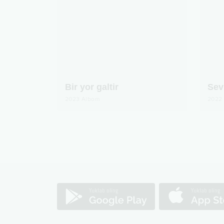
Bir yor galtir
Sev
2023
Albom
2022