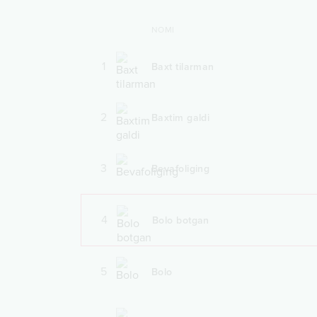
NOMI
1
Baxt tilarman
2
Baxtim galdi
3
Bevafoliging
4
Bolo botgan
5
Bolo