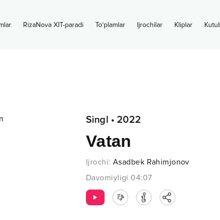
mlar
RizaNova XIT-paradi
To‘plamlar
Ijrochilar
Kliplar
Kutu
Singl
•
2022
Vatan
Ijrochi
:
Asadbek Rahimjonov
Davomiyligi
04:07