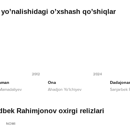
yo’nalishidagi o’xshash qo’shiqlar
2012
2024
aman
Ona
Dadajona
Mamadaliyev
Ahadjon Yo‘lchiyev
Sanjarbek 
bek Rahimjonov oxirgi relizlari
NOMI