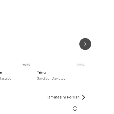
2025
2026
m
Tring
Hilpillaydi
Rasulov
Sevdiyor Davletov
Umar Shamsiy
Hammasini ko‘rish