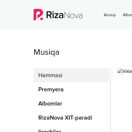
Asosiy
Albo
Musiqa
Hammasi
Premyera
Albomlar
RizaNova XIT-paradi