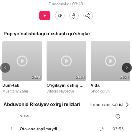
Davomiyligi
03:43
Pop
yo’nalishidagi o’xshash qo’shiqlar
2024
2004
2024
Dum-tak
O'rgilayin oshiq bo'libsiz
Vida
Mushtariy Zafar
Dildora Niyozova
Shod guruhi
Abduvohid Rixsiyev oxirgi relizlari
Hammasini ko‘rish
NOMI
1
Ota-ona topilmaydi
03:53