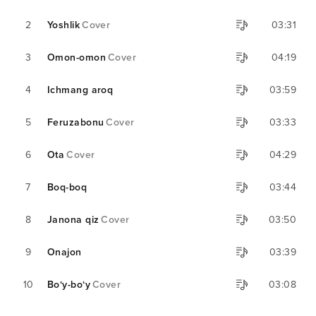
2
Yoshlik
Cover
03:31
3
Omon-omon
Cover
04:19
4
Ichmang aroq
03:59
5
Feruzabonu
Cover
03:33
6
Ota
Cover
04:29
7
Boq-boq
03:44
8
Janona qiz
Cover
03:50
9
Onajon
03:39
10
Bo‘y-bo‘y
Cover
03:08