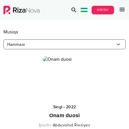
KIRISH
Musiqa
Hammasi
Singl
•
2022
Onam duosi
Ijrochi
:
Abduvohid Rixsiyev