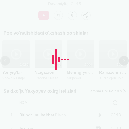
Davomiyligi
04:15
Pop
yo’nalishidagi o’xshash qo’shiqlar
2023
2016
2008
2023
Yor yig‘lar
Nargizxon
Mening yuragim
Ramazonni sog‘inganlar
S
hoxrux Otajonov
O
zodbek Nazarbekov
X
urshidjon Jo'rayev
Mirjamol
Saidxo'ja Yaxyoyev oxirgi relizlari
Hammasini ko‘rish
NOMI
1
Birinchi muhabbat
Piano
03:13
2
Azizam
03:19