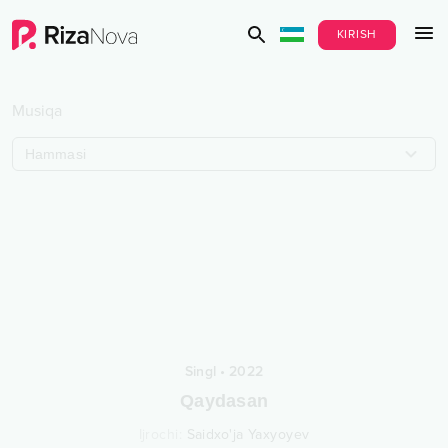
KIRISH
Musiqa
Hammasi
Singl
•
2022
Qaydasan
Ijrochi
:
Saidxo'ja Yaxyoyev