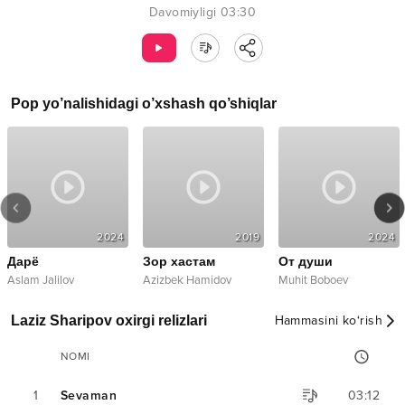
Davomiyligi
03:30
Pop
yo’nalishidagi o’xshash qo’shiqlar
2024
2019
2024
Дарё
Зор хастам
От души
Aslam Jalilov
Azizbek Hamidov
Muhit Boboev
Laziz Sharipov oxirgi relizlari
Hammasini ko‘rish
NOMI
1
Sevaman
03:12