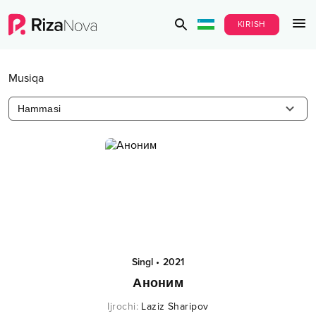
KIRISH
Musiqa
Hammasi
Singl
•
2021
Аноним
Ijrochi
:
Laziz Sharipov