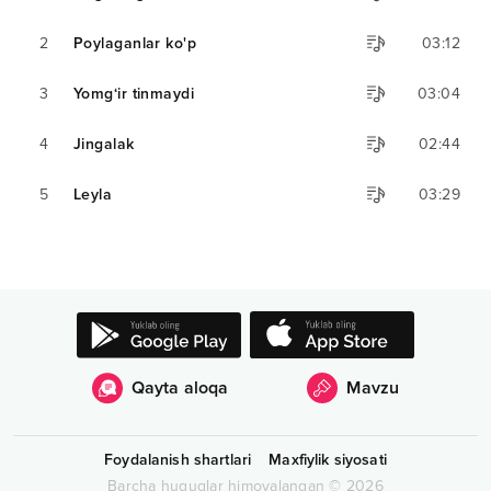
2
Poylaganlar ko'p
03:12
3
Yomg‘ir tinmaydi
03:04
4
Jingalak
02:44
5
Leyla
03:29
Qayta aloqa
Mavzu
Foydalanish shartlari
Maxfiylik siyosati
Barcha huquqlar himoyalangan
©
2026