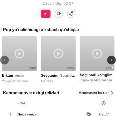
Davomiyligi
03:07
Pop
yo’nalishidagi o’xshash qo’shiqlar
2018
2005
2024
Sog'inadi ko'nglim
Erkam
remix
Sevganim
Soundtrack
Olmaxon Abdullazoda
Yodgor Mirzajonov
Manzura
Kahramanovic oxirgi relizlari
Hammasini ko‘rish
NOMI
1
Nega-nega
02:37