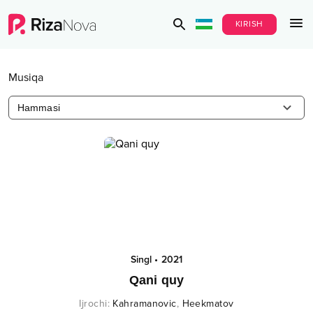
KIRISH
Musiqa
Hammasi
Singl
•
2021
Qani quy
Ijrochi
:
Kahramanovic
,
Heekmatov